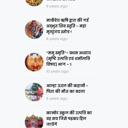
6 years ago
मार्कंडेय ऋषि द्वारा की गई
अद्भुत शिव स्तुति - महा
मृत्युंजय स्तोत्र !
8 years ago
“मनु स्मृति”- प्रथम अध्याय
(सृष्टि उत्पत्ति एवं धर्मोत्पत्ति
विषय) भाग – 1
10 years ago
आल्हा ऊदल की कहानी -
पिता की मौत का बदला
6 years ago
कान्वेंट स्कूल की उत्पत्ति का
वह सच जिसे पढ़कर हिल
जायेंगे