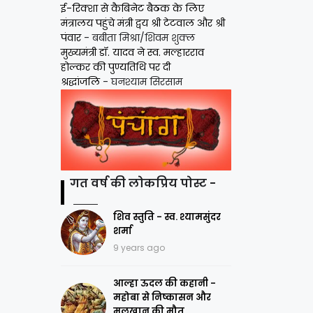
ई-रिक्शा से कैबिनेट बैठक के लिए
मंत्रालय पहुंचे मंत्री द्वय श्री टेटवाल और श्री
पंवार
- बबीता मिश्रा/शिवम शुक्ल
मुख्यमंत्री डॉ. यादव ने स्व. मल्हारराव
होल्कर की पुण्यतिथि पर दी
श्रद्धांजलि
- घनश्याम सिरसाम
गत वर्ष की लोकप्रिय पोस्ट -
शिव स्तुति - स्व. श्यामसुंदर
शर्मा
9 years ago
आल्हा ऊदल की कहानी -
महोबा से निष्कासन और
मलखान की मौत