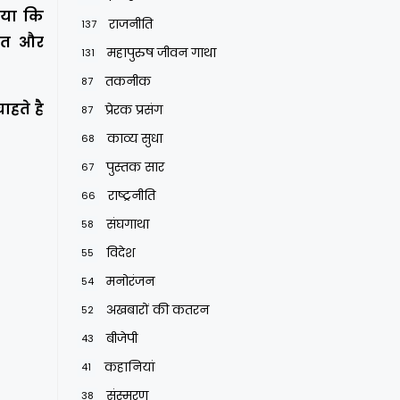
िया कि
राजनीति
137
ारत और
महापुरुष जीवन गाथा
131
तकनीक
87
हते है
प्रेरक प्रसंग
87
काव्य सुधा
68
पुस्तक सार
67
राष्ट्रनीति
66
संघगाथा
58
विदेश
55
मनोरंजन
54
अखबारों की कतरन
52
बीजेपी
43
कहानियां
41
संस्मरण
38