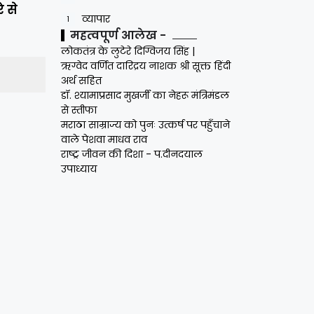
े से
व्यापार
1
महत्वपूर्ण आलेख -
लोकतंत्र के लुटेरे दिग्विजय सिंह |
ऋग्वेद वर्णित दारिद्रय नाशक श्री सूक्त हिंदी
अर्थ सहित
डॉ. श्यामाप्रसाद मुखर्जी का नेहरू मंत्रिमंडल
से स्तीफा
मराठा साम्राज्य को पुनः उत्कर्ष पर पहुँचाने
वाले पेशवा माधव राव
राष्ट्र जीवन की दिशा - प.दीनदयाल
उपाध्याय