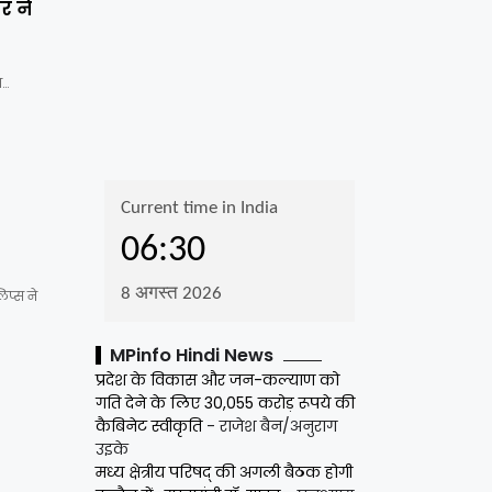
र ने
न…
िप्स ने
MPinfo Hindi News
प्रदेश के विकास और जन-कल्याण को
गति देने के लिए 30,055 करोड़ रूपये की
कैबिनेट स्वीकृति
- राजेश बैन/अनुराग
उइके
मध्य क्षेत्रीय परिषद् की अगली बैठक होगी