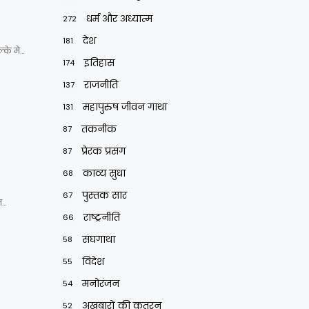
धर्म और अध्यात्म
272
देश
181
्के मे…
इतिहास
174
राजनीति
137
महापुरुष जीवन गाथा
131
तकनीक
87
प्रेरक प्रसंग
87
काव्य सुधा
68
पुस्तक सार
67
ज…
राष्ट्रनीति
66
संघगाथा
58
विदेश
55
मनोरंजन
54
अखबारों की कतरन
52