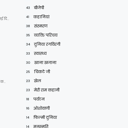
बीजेपी
43
कहानियां
41
नई दि…
संस्मरण
38
व्यक्ति परिचय
35
दुनिया रंगविरंगी
34
स्वास्थ्य
33
खाना खजाना
30
चिकटे जी
25
खेल
23
ल क…
मेरी राम कहानी
23
पर्यटन
18
ओशोवाणी
16
फिल्मी दुनिया
14
मनुस्मृति
14