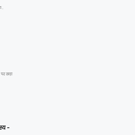
िल…
पर खड़ा
्य -