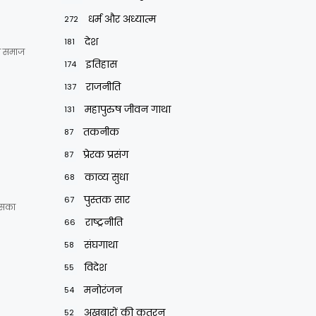
धर्म और अध्यात्म
272
देश
181
को समाज
इतिहास
174
राजनीति
137
महापुरुष जीवन गाथा
131
तकनीक
87
प्रेरक प्रसंग
87
काव्य सुधा
68
पुस्तक सार
67
उसका
राष्ट्रनीति
66
संघगाथा
58
विदेश
55
मनोरंजन
54
अखबारों की कतरन
52