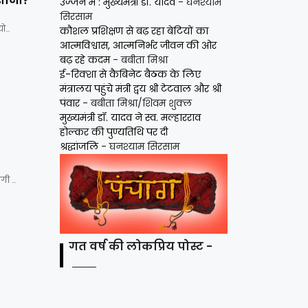
िशाना?
उज्जैन में : मुख्यमंत्री डॉ. यादव
- घनश्याम
सिरसाम
यो…
कौशल प्रशिक्षण से बढ़ रहा बेटियों का
आत्मविश्वास, आत्मनिर्भर जीवन की ओर
बढ़ रहे कदम
- बबीता मिश्रा
ई-रिक्शा से कैबिनेट बैठक के लिए
मंत्रालय पहुंचे मंत्री द्वय श्री टेटवाल और श्री
पंवार
- बबीता मिश्रा/शिवम शुक्ल
मुख्यमंत्री डॉ. यादव ने स्व. मल्हारराव
होल्कर की पुण्यतिथि पर दी
श्रद्धांजलि
- घनश्याम सिरसाम
ंगी …
गत वर्ष की लोकप्रिय पोस्ट -