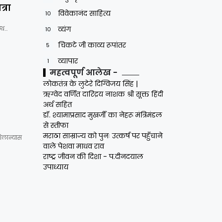
्रा
विवेकानंद साहित्य
10
्थ…
व्यंग
10
चिकटे जी काव्य रूपांतर
5
व्यापार
1
महत्वपूर्ण आलेख -
लोकतंत्र के लुटेरे दिग्विजय सिंह |
ऋग्वेद वर्णित दारिद्रय नाशक श्री सूक्त हिंदी
अर्थ सहित
डॉ. श्यामाप्रसाद मुखर्जी का नेहरू मंत्रिमंडल
से स्तीफा
मराठा साम्राज्य को पुनः उत्कर्ष पर पहुँचाने
िलान्यास
वाले पेशवा माधव राव
राष्ट्र जीवन की दिशा - प.दीनदयाल
उपाध्याय