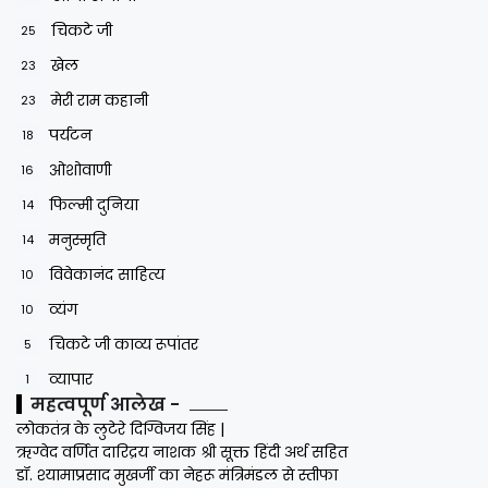
चिकटे जी
25
खेल
23
मेरी राम कहानी
23
पर्यटन
18
ओशोवाणी
16
फिल्मी दुनिया
14
मनुस्मृति
14
विवेकानंद साहित्य
10
व्यंग
10
चिकटे जी काव्य रूपांतर
5
व्यापार
1
महत्वपूर्ण आलेख -
लोकतंत्र के लुटेरे दिग्विजय सिंह |
ऋग्वेद वर्णित दारिद्रय नाशक श्री सूक्त हिंदी अर्थ सहित
डॉ. श्यामाप्रसाद मुखर्जी का नेहरू मंत्रिमंडल से स्तीफा