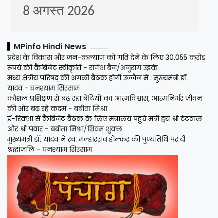
MPinfo Hindi News
प्रदेश के विकास और जन-कल्याण को गति देने के लिए 30,055 करोड़
रूपये की कैबिनेट स्वीकृति
- राजेश बैन/अनुराग उइके
मध्य क्षेत्रीय परिषद् की अगली बैठक होगी उज्जैन में : मुख्यमंत्री डॉ.
यादव
- घनश्याम सिरसाम
कौशल प्रशिक्षण से बढ़ रहा बेटियों का आत्मविश्वास, आत्मनिर्भर जीवन
की ओर बढ़ रहे कदम
- बबीता मिश्रा
ई-रिक्शा से कैबिनेट बैठक के लिए मंत्रालय पहुंचे मंत्री द्वय श्री टेटवाल
और श्री पंवार
- बबीता मिश्रा/शिवम शुक्ल
मुख्यमंत्री डॉ. यादव ने स्व. मल्हारराव होल्कर की पुण्यतिथि पर दी
श्रद्धांजलि
- घनश्याम सिरसाम