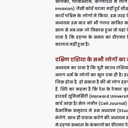
श्रीलंका, पाकिस्तान, बांग्लादेश में 
invasion) जैसी कोई घटना नहीं हुई थी।इस
कार्य पश्चिम के लोगों ने किया. इस तरह 
अध्ययन इस बात को भी गलत साबित कर 
साल से अब तक जो विकास हुआ वो यहां के
दावा है कि हड़प्पा के समय का डीएनए 
बदलाव नहीं हुआ है।
दक्षिण एशिया के सभी लोगों क
अध्ययन का दावा है कि पूरी साउथ एशिय
अलग धर्म के लोगों का मूल एक ही है। इस
ज़िक्र होता है. हो सकता है की वो लोग हड़
हैं. शिंदे का कहना है कि देश के टेक्स्ट
हारवर्ड यूनिवर्सिटी (Harward Univers
खर्च आय़ा है। सेल जर्नल (Cell Journal)
वैज्ञानिक समुदाय ने इस अध्ययन (Stu
भेजेंगे. साथ ही प्रयास करेंगे की अध्ययन स
मे हड़प्पा सभ्यता के कंकालों का डीएनए 