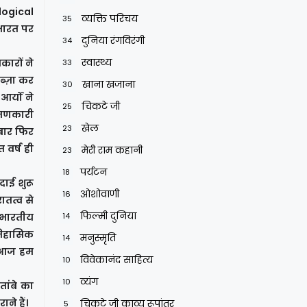
ological
व्यक्ति परिचय
35
 भारत पर
दुनिया रंगविरंगी
34
स्वास्थ्य
कारों ने
33
ब्ज़ा कर
खाना खजाना
30
्यों ने
चिकटे जी
25
रमणकारी
खेल
23
बार फिर
 वर्ष ही
मेरी राम कहानी
23
पर्यटन
18
दाई शुरू
ओशोवाणी
16
ातत्व से
फिल्मी दुनिया
 भारतीय
14
ऐतिहासिक
मनुस्मृति
14
ए आज हम
विवेकानंद साहित्य
10
व्यंग
10
तांबे का
ाने हैं।
चिकटे जी काव्य रूपांतर
5