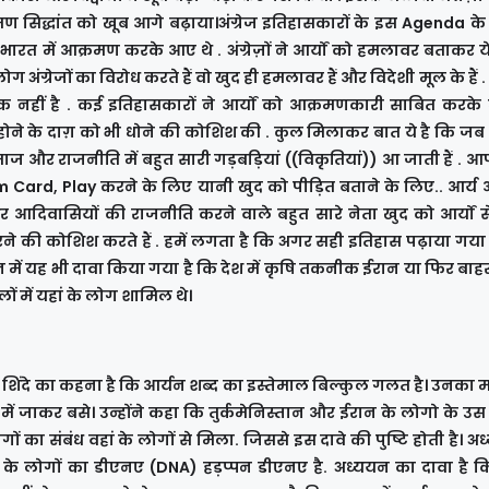
मण सिद्धांत को खूब आगे बढ़ाया।अंग्रेज इतिहासकारों के इस Agenda के
, भारत में आक्रमण करके आए थे . अंग्रेज़ों ने आर्यों को हमलावर बताकर 
ंग्रेजों का विरोध करते हैं वो खुद ही हमलावर हैं और विदेशी मूल के हैं
ई हक नहीं है . कई इतिहासकारों ने आर्यों को आक्रमणकारी साबित करके 
होने के दाग़ को भी धोने की कोशिश की . कुल मिलाकर बात ये है कि जब
ाज और राजनीति में बहुत सारी गड़बड़ियां ((विकृतियां)) आ जाती हैं . आ
Card, Play करने के लिए यानी खुद को पीड़ित बताने के लिए.. आर्य
और आदिवासियों की राजनीति करने वाले बहुत सारे नेता खुद को आर्यों स
की कोशिश करते हैं . हमें लगता है कि अगर सही इतिहास पढ़ाया गया 
यन में यह भी दावा किया गया है कि देश में कृषि तकनीक ईरान या फिर बाह
लों में यहां के लोग शामिल थे।
एस शिंदे का कहना है कि आर्यन शब्द का इस्तेमाल बिल्कुल गलत है। उनका 
ें जाकर बसे। उन्होंने कहा कि तुर्कमेनिस्तान और ईरान के लोगो के उस
का संबंध वहां के लोगों से मिला. जिससे इस दावे की पुष्टि होती है। अ
ं के लोगों का डीएनए (DNA) हड़प्पन डीएनए है. अध्ययन का दावा है क