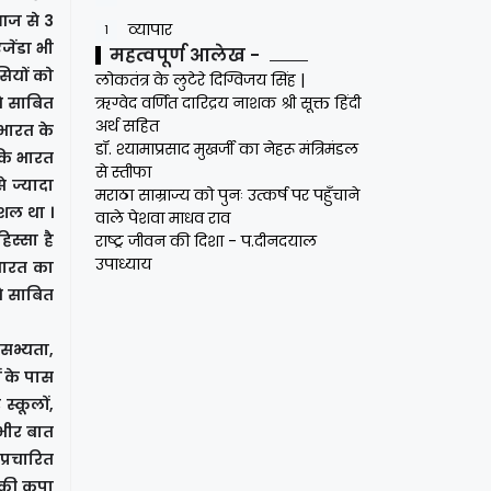
 आज से 3
व्यापार
1
जेंडा भी
महत्वपूर्ण आलेख -
सियों को
लोकतंत्र के लुटेरे दिग्विजय सिंह |
े साबित
ऋग्वेद वर्णित दारिद्रय नाशक श्री सूक्त हिंदी
अर्थ सहित
 भारत के
डॉ. श्यामाप्रसाद मुखर्जी का नेहरू मंत्रिमंडल
कि भारत
से स्तीफा
े ज्यादा
मराठा साम्राज्य को पुनः उत्कर्ष पर पहुँचाने
शल था ।
वाले पेशवा माधव राव
िस्सा है
राष्ट्र जीवन की दिशा - प.दीनदयाल
उपाध्याय
भारत का
ये साबित
 सभ्यता,
ं के पास
्कूलों,
ंभीर बात
प्रचारित
 की कृपा