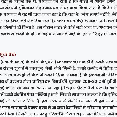
लोग यहीं से जाकर बसे थे. अध्ययन का दावा है कि भारत में आर्यन हमले
 संबंध में दुनियाभर में हुए अध्ययन में यह दावा किया जाता है कि देश म
के अध्ययन में यह भी दावा जाता रहा है कि यहां के लोग समर्थ नहीं है. 
रहा है।इस नई जेनेटिक स्टडी (Genetic Study) के अनुसार, पिछले 
 लोगों ने ही किया है. इस दौरान बाहर से कोई नहीं आया था. अध्ययन क
विश्लेषण करने के दौरान यह बात सामने आई की इसमें 12 हज़ार साल 
ा मूल एक
ा(South Asia) के लोगो के पूर्वज (Ancestors) एक ही हैं. इसके अला
 दौरान खुदाई में हवनकुंड जैसी चीज़े मिली है. हमारे ऋग्वेद में वैदिक
प्पा सभ्यता के हो. लेकिन प्रोफेसर शिंदे का मानना है कि हड़प्पन और वैद
 बुक्स में बदलाव होना चाहिए। इस रिसर्च की शुरुआत 2011-2012 में हुई थी
ity) को भी शामिल था. बताया जा रहा है कि इस दौरान 3 से 4 करोड़ का 
 में इससे संबंधित पेपर पब्लिश हुआ है. जिससे माना जा सकता है कि दुनि
dy) को स्वीकार किया है। इस अध्ययन से संबंधित जानकारी हम सरका
े प्राप्त जानकारी टेक्स्ट बुक्स में आ सके। वैज्ञानिकों ने हरियाणा में राखी
टेस्ट किया. जिसके आधार पर हुए रिसर्च के दौरान यह जानकारियां सामने आ