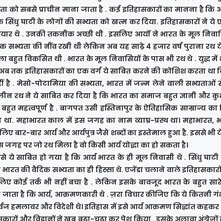
्यता को सबसे प्राचीन माना जाता है . कई इतिहासकारों का मानना है कि
 सिंधु घाटी के लोगों की सभ्यता को खत्म कर दिया. इतिहासकारों ने ये ए
हथियार थे . उनकी तकनीक अच्छी थी . इसलिए आर्यों ने भारत के मूल निवा
 सभ्यता की नींव रखी थी लेकिन अब यह साढ़े 4 हजार वर्ष पुराना रथ य
कला बहुत विकसित थी . भारत के मूल निवासियों के पास भी रथ थे . युद्ध में
े . अब तक इतिहासकारों का एक वर्ग ये साबित करने की कोशिश करता था 
ं है . मेसो-पोटामिया की सभ्यता, भारत में जन्म लेने वाली सभ्यताओं स
ीन रथ ने ये साबित कर दिया है कि भारत का समाज बहुत ज्ञानी और कु
ुत महत्वपूर्ण है . बागपत उसी हस्तिनापुर के ऐतिहासिक साम्राज्य का ह
 था. महाभारत काल में इस जगह का नाम व्याघ्र-प्रस्थ था। महाभारत, 
 लिए बार-बार आर्य और आर्यपुत्र जैसे शब्दों का इस्तेमाल हुआ है. इससे भी 
 इस जगह पर जो रथ मिला है वो किसी आर्य योद्धा का हो सकता है।
नसे ये साबित हो गया है कि आर्य भारत के ही मूल निवासी थे . सिंधु घाटी
 भारत की वैदिक सभ्यता का ही हिस्सा थे. एजेंडा चलाने वाले इतिहासकारो
 कोई तर्क भी नहीं बचा है . लेकिन इसके बावजूद भारत के बहुत सारे स
़ाया जाता है कि आर्य, आक्रमणकारी थे . ज़रा विचार कीजिए कि ये कितनी ग
ूर्वज हमलावर और विदेशी थे। इतिहास में इसे आर्य आक्रमण सिद्धांत कहकर 
सकारों और विद्वानों ने खूब बढ़ा-चढ़ा कर पेश किया . इसके अलावा अंग्रेज़ों