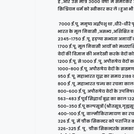
है ,और उसे मात्र ३००० वर्षों में समेट
क्रिश्चियन धर्म को स्वीकार कर लें । हुआ भ
७००० ई.पू. मनुष्य अर्द्धपशु था ,धीरे-धीरे प
भारत के मूल निवासी ,असभ्य ,अशिक्षित व
२३४५-१७५० ई .पू. हड़प्पा सभ्यता अनार्यों 
१७०० ई.पू. मूल निवासी आर्यों को मध्यए
वेदों की विज्ञान की अनदेखी करके वेदों क
१२०० ई.पू. से १००० ई .पू. अपौरुषेय वेद
१०००-८०० ई.पू. अपौरुषेय वेदों के ब्र
९५० ई. पू. महाभारत युद्ध का समय २१८८ व
८०० ई .पू .महाभारत ग्रन्थ का रचना काल
८००-६०० ई.पू. अपौरुषेय वेदों के उपनि
५६३-४८३ ई पूर्व सिद्धार्थ बुद्ध का काल १
५००-३५० ई.पू कल्पसूत्रों (श्रौतसूत्र,गृह्
४००-१०० ई.पू. वाल्मीकिरामायण का र
३२६ ई. पू. में ग्रीक सिकन्दर को पराजि
३२६-३२५ ई. पू . ग्रीक सिकन्दरके समकाली