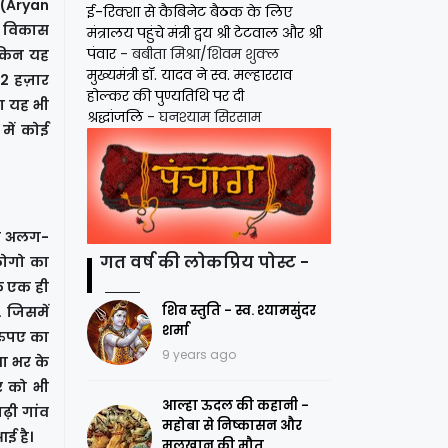
 (Aryan
ई-रिक्शा से कैबिनेट बैठक के लिए
ें विकास
मंत्रालय पहुंचे मंत्री द्वय श्री टेटवाल और श्री
पंवार
- बबीता मिश्रा/शिवम शुक्ल
लेकिन यह
मुख्यमंत्री डॉ. यादव ने स्व. मल्हारराव
12 हज़ार
होल्कर की पुण्यतिथि पर दी
ा यह भी
श्रद्धांजलि
- घनश्याम सिरसाम
में कोई
वा अलग-
गत वर्ष की लोकप्रिय पोस्ट -
 लोगो का
िक एक ही
शिव स्तुति - स्व. श्यामसुंदर
. जिसमें
शर्मा
रुपए का
9 years ago
या भर के
र को भी
आल्हा ऊदल की कहानी -
गढ़ी गांव
महोबा से निष्कासन और
ई है।
मलखान की मौत