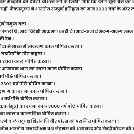
कर उस संस्कृति को इतना वीभत्स रूप में लिखा जाए कि लोग मूल धर्म को
ी यही ,मैक्समूलर ने भारतीय सम्पूर्ण इतिहास को मात्र ३००० वर्षों के अंदर ल
ूर्ण मनुष्य बना ।
 जंगली थे ,आर्य विदेशी आक्रमण कारी थे । आर्य-अनार्य अलग-अलग नस्ल थ
की देन ।
शिया से भारत में आक्रमण काल घोषित करना ।
ो गड़रियों के गीत कहना ।
ों का रचना काल घोषित करना ।
ाह्मण,आरण्यक भाग का रचना काल घोषित करना ।
र्ष पीछे घोषित करना ।
 २३०२ वर्ष पीछे घोषित करना ।
षद् भाग का रचना काल घोषित करना ।
३२४ वर्ष पीछे घोषित करना ।
यसूत्र,धर्मसूत्र) का रचना काल ३००० वर्ष पीछे घोषित करना ।
चना काल व काल्पनिक घोषित करना ।
त करने वाले यदुवंश शिरोमणि वीर पोरस को पराजित घोषित करना ।
न भारतीय सम्राटों भ्रम वश जेंड्रमस को धनानन्द और सेन्ड्रोकोटस को चन्