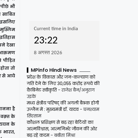
 पीछे भी
ये साबित
 . इसलिए
मुस्लिम
 इतिहास
पने देखा
 आक्रमण
े पीड़ित
होता तो
MPinfo Hindi News
र से आये
प्रदेश के विकास और जन-कल्याण को
गति देने के लिए 30,055 करोड़ रूपये की
कैबिनेट स्वीकृति
- राजेश बैन/अनुराग
उइके
मध्य क्षेत्रीय परिषद् की अगली बैठक होगी
मानना है
उज्जैन में : मुख्यमंत्री डॉ. यादव
- घनश्याम
सिरसाम
 वक़्त के
कौशल प्रशिक्षण से बढ़ रहा बेटियों का
ध्ययन के
आत्मविश्वास, आत्मनिर्भर जीवन की ओर
ि भारत,
बढ़ रहे कदम
- बबीता मिश्रा