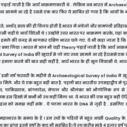
ry पढ़ाई जाती है कि आर्य आक्रमणकारी थे . लेकिन अब भारत में Archae
य सामने आ रहे हैं उससे एक बार फिर ये साबित हो गया है कि आर्यों के
 अर्थात् सत्य की ही विजय होती है भारत में अंग्रेज़ों और वामपंथी इतिहास
ी नहीं थे आर्य विदेशी थे । उन्होंने उत्तर भारत पर आक्रमण करके, यहां क
 हमले की वजह से भागकर दक्षिण भारत चले गए. ये भी कहा जाता है कि आर
 बना लिया । भारत में आज भी यही Theory पढ़ाई जाती है कि आर्य आक्
l Survey of India की खुदाई से जो नए तथ्य सामने आ रहे हैं।उससे एक 
र हमला करने की बात सही नहीं है. आर्य भारत के ही मूल निवासी थे. भारत
 में इसी वर्ष फरवरी के महीने से Archaeological Survey of India ने खु
 मिले. और ये एक बहुत बड़ी बात है. पहली बार भारतीय उपमहाद्वीप में पुर
भारत, पाकिस्तान, बांग्लादेश, नेपाल और श्रीलंका को भौगोलिक रूप से
तक इस हिस्से में कभी भी रथ नहीं मिला था. ये भारत की एक बहुत बड़ी 
त्व को समझ नहीं सके . ये घटना भारत के DNA से जुड़ी है . इसलि
हाभारत के समय के हैं । इन रथों के पहियों में बहुत अच्छी Quality के 
 ढांचा इतने वर्षों के बाद भी सुरक्षित है। ये रथ करीब साढ़े 4 हज़ार वर्ष पुर