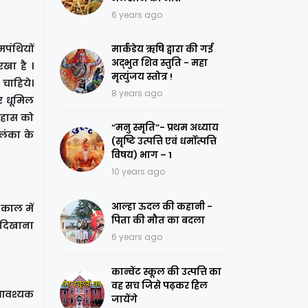
6 years ago
मपंथियों
मार्कंडेय ऋषि द्वारा की गई
अद्भुत शिव स्तुति - महा
खा है ।
मृत्युंजय स्तोत्र !
चाहिये।
8 years ago
कर धूमिल
िहास को
“मनु स्मृति”- प्रथम अध्याय
 लंका के
(सृष्टि उत्पत्ति एवं धर्मोत्पत्ति
विषय) भाग – 1
10 years ago
आल्हा ऊदल की कहानी -
 काल में
पिता की मौत का बदला
ह दिखाना
6 years ago
कान्वेंट स्कूल की उत्पत्ति का
वह सच जिसे पढ़कर हिल
ी आवश्यक
जायेंगे