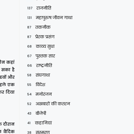
राजनीति
137
महापुरुष जीवन गाथा
131
तकनीक
87
प्रेरक प्रसंग
87
काव्य सुधा
68
पुस्तक सार
67
कौन कहां
राष्ट्रनीति
66
ा सका है
संघगाथा
58
ंडवों और
 पहले एक
विदेश
55
कर दिया
मनोरंजन
54
अखबारों की कतरन
52
बीजेपी
43
कहानियां
41
के दौरान
ल वैदिक
संस्मरण
38