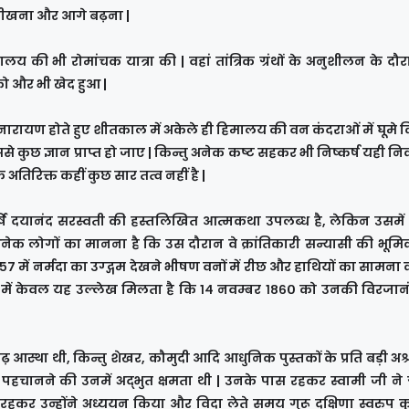
ा सीखना और आगे बढ़ना |
य की भी रोमांचक यात्रा की | वहां तांत्रिक ग्रंथों के अनुशीलन के दौ
ो और भी खेद हुआ |
युगीनारायण होते हुए शीतकाल में अकेले ही हिमालय की वन कंदराओं में घूमे
े कुछ ज्ञान प्राप्त हो जाए | किन्तु अनेक कष्ट सहकर भी निष्कर्ष यही 
 अतिरिक्त कहीं कुछ सार तत्व नहीं है |
हर्षि दयानंद सरस्वती की हस्तलिखित आत्मकथा उपलब्ध है, लेकिन उसमें 
नेक लोगों का मानना है कि उस दौरान वे क्रांतिकारी सन्यासी की भूमिका
५७ में नर्मदा का उग्द्गम देखने भीषण वनों में रीछ और हाथियों का सामना 
में केवल यह उल्लेख मिलता है कि १४ नवम्बर १८६० को उनकी विरजानं
रगाढ़ आस्था थी, किन्तु शेखर, कौमुदी आदि आधुनिक पुस्तकों के प्रति बड़ी अश्रद
्ति पहचानने की उनमें अद्भुत क्षमता थी | उनके पास रहकर स्वामी जी ने ग्
ं रहकर उन्होंने अध्ययन किया और विदा लेते समय गुरू दक्षिणा स्वरुप 