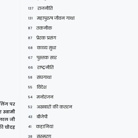
राजनीति
137
महापुरुष जीवन गाथा
131
तकनीक
87
प्रेरक प्रसंग
87
काव्य सुधा
68
पुस्तक सार
67
राष्ट्रनीति
66
संघगाथा
58
विदेश
55
मनोरंजन
54
वलिंग पर
अखबारों की कतरन
52
 स्वामी
बीजेपी
43
न लाल जी
कहानियां
 की चौदह
41
संस्मरण
38