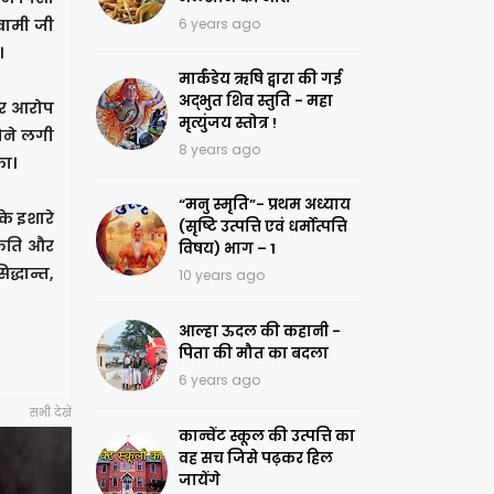
्वामी जी
6 years ago
।
मार्कंडेय ऋषि द्वारा की गई
अद्भुत शिव स्तुति - महा
 पर आरोप
मृत्युंजय स्तोत्र !
ोने लगी
8 years ago
का।
“मनु स्मृति”- प्रथम अध्याय
के इशारे
(सृष्टि उत्पत्ति एवं धर्मोत्पत्ति
्कृति और
विषय) भाग – 1
द्धान्त,
10 years ago
आल्हा ऊदल की कहानी -
पिता की मौत का बदला
6 years ago
सभी देखें
कान्वेंट स्कूल की उत्पत्ति का
वह सच जिसे पढ़कर हिल
जायेंगे