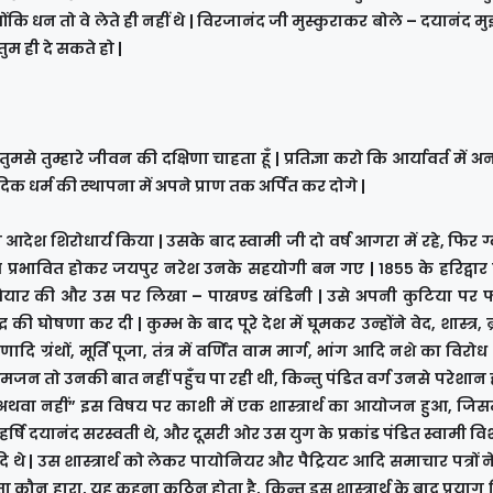
योंकि धन तो वे लेते ही नहीं थे | विरजानंद जी मुस्कुराकर बोले – दयानंद मु
म ही दे सकते हो |
मसे तुम्हारे जीवन की दक्षिणा चाहता हूँ | प्रतिज्ञा करो कि आर्यावर्त में अनार्
क धर्म की स्थापना में अपने प्राण तक अर्पित कर दोगे |
देश शिरोधार्य किया | उसके बाद स्वामी जी दो वर्ष आगरा में रहे, फिर 
 से प्रभावित होकर जयपुर नरेश उनके सहयोगी बन गए | १८५५ के हरिद्वार क
ा तैयार की और उस पर लिखा – पाखण्ड खंडिनी | उसे अपनी कुटिया पर
ोषणा कर दी | कुम्भ के बाद पूरे देश में घूमकर उन्होंने वेद, शास्त्र, ब्र
दि ग्रंथों, मूर्ति पूजा, तंत्र में वर्णित वाम मार्ग, भांग आदि नशे का विरोध
जन तो उनकी बात नहीं पहुँच पा रही थी, किन्तु पंडित वर्ग उनसे परेशान 
 है अथवा नहीं” इस विषय पर काशी में एक शास्त्रार्थ का आयोजन हुआ, जिस
्षि दयानंद सरस्वती थे, और दूसरी ओर उस युग के प्रकांड पंडित स्वामी विशु
 थे | उस शास्त्रार्थ को लेकर पायोनियर और पैट्रियट आदि समाचार पत्रों
जीता कौन हारा, यह कहना कठिन होता है, किन्तु इस शास्त्रार्थ के बाद प्रयाग 