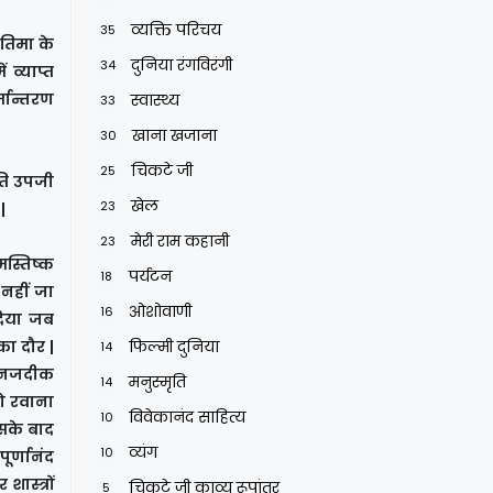
व्यक्ति परिचय
35
रतिमा के
दुनिया रंगविरंगी
34
व्याप्त
्मान्तरण
स्वास्थ्य
33
खाना खजाना
30
चिकटे जी
25
रति उपजी
खेल
23
 |
मेरी राम कहानी
23
मस्तिष्क
पर्यटन
18
 नहीं जा
ओशोवाणी
16
दिया जब
का दौर |
फिल्मी दुनिया
14
के नजदीक
मनुस्मृति
14
ो रवाना
विवेकानंद साहित्य
10
उसके बाद
व्यंग
10
ूर्णानंद
ास्त्रों
चिकटे जी काव्य रूपांतर
5