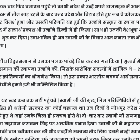
क बार फिर बनारस पहुंचे तो काशी नरेश ने उन्हें अपने राजमहल में आमं
में तीन माह रहने के बाद उत्तर प्रदेश और बिहार होते हुए जब वे कोलकता
ार विमर्श हुआ और उसकी परिणति यह हुई कि उन्होंने संस्कृत के स्थान 
बाद में सत्यार्थ प्रकाश भी उन्होंने हिन्दी में ही लिखा | साथ ही उनकी वेशभू
ना शुरू कर दिया | स्वाभाविक ही अब स्वामी जी के विचार आम जनता तक भी
गा |
थानीय विद्वतसमाज ने उनका पलक पांवड़े बिछाकर स्वागत किया | मुम्बई मे
य समाज की स्थापना उन्होंने की, जिसके प्रारंभिक सदस्यों में शामिल थे – 
ं जाकर क्रांतिकार्यों का श्रीगणेश किया | तो इस प्रकार भारतीय नववर्ष आर्य स
ों में हमने इसे भी सम्मिलित किया है |
स्वर कब तक नहीं पहुंचते | स्वामी जी की मृत्यु जिन परिस्थितियों में ह
ित ही अग्रेजी सरकार का कोई षड्यन्त्र था। उन दिनों वे जोधपुर नरेश
हुए थे। वहां उनके नित्य ही प्रवचन होते थे। दो-चार बार स्वामी जी राजमह
या का महाराज जसवन्त सिंह पर अत्यधिक प्रभाव देखा। स्वामी जी ने महार
उनकी बात स्वीकार कर ली और नन्हीं से सम्बन्ध तोड़ लिए। इससे नन्हीं स्वा
ी जी के रसोइए कलिया उर्फ जगन्नाथ को अपनी तरफ मिला कर उनके दूध म