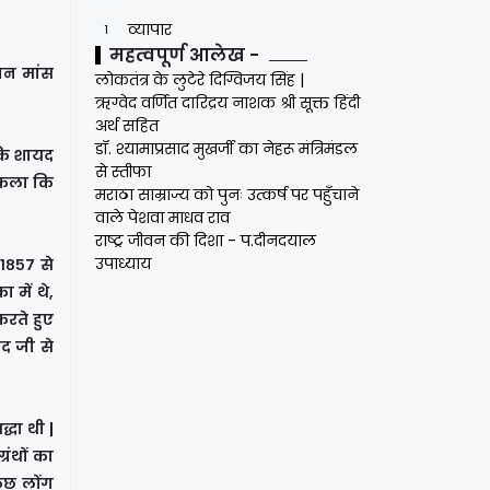
व्यापार
1
महत्वपूर्ण आलेख -
रान मांस
लोकतंत्र के लुटेरे दिग्विजय सिंह |
ऋग्वेद वर्णित दारिद्रय नाशक श्री सूक्त हिंदी
अर्थ सहित
डॉ. श्यामाप्रसाद मुखर्जी का नेहरू मंत्रिमंडल
 कि शायद
से स्तीफा
निकला कि
मराठा साम्राज्य को पुनः उत्कर्ष पर पहुँचाने
वाले पेशवा माधव राव
राष्ट्र जीवन की दिशा - प.दीनदयाल
उपाध्याय
१८५७ से
 में थे,
करते हुए
द जी से
्धा थी |
रंथों का
कुछ लोंग