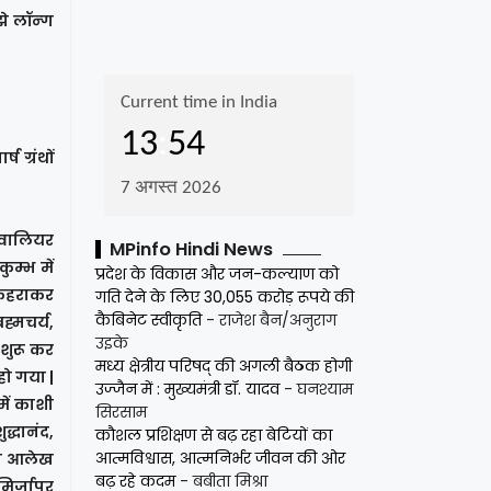
झे लॉन्ग
ष ग्रंथों
ग्वालियर
MPinfo Hindi News
ुम्भ में
प्रदेश के विकास और जन-कल्याण को
 फहराकर
गति देने के लिए 30,055 करोड़ रूपये की
कैबिनेट स्वीकृति
- राजेश बैन/अनुराग
ह्मचर्य,
उइके
 शुरू कर
मध्य क्षेत्रीय परिषद् की अगली बैठक होगी
हो गया |
उज्जैन में : मुख्यमंत्री डॉ. यादव
- घनश्याम
में काशी
सिरसाम
द्धानंद,
कौशल प्रशिक्षण से बढ़ रहा बेटियों का
आत्मविश्वास, आत्मनिर्भर जीवन की ओर
 ने आलेख
बढ़ रहे कदम
- बबीता मिश्रा
मिर्जापुर