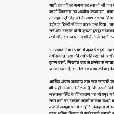
आदि स्थानों पर भ्रमणकर स्वामी जी जब ए
स्वर्ण सिंहासन पर आसीन करवाया | बनारस 
तो वहां कई विद्वानों के साथ उनका विच
उद्बोधन हिन्दी में देना प्रारंभ कर दिया | 
गई और उन्होंने धोती कुडता दुपट्टा पहन
लगे और उनका प्रभाव भी तेजी से बढ़ने ल
२९ जनवरी १८७५ को वे मुम्बई पहुंचे, स्
वर्ष सम्वत १९३१ की वर्ष प्रतिपदा को आर्
कृष्ण वर्मा, जिन्होंने बाद में इंग्लेंड मे
जन्म दिवस है, इसीलिए नववर्ष की कहानिय
आखिर अंग्रेज सरकार तक जन जाग्रति के यह 
भी यही आभास मिलता है कि उसमें निश्च
जसवन्त सिंह के निमन्त्रण पर जोधपुर गये 
गए। वहां पर उन्होंने नन्हीं नामक वेश्
बारे में समझाया तो उन्होंने विनम्रता से 
बहुत अधिक विरुद्ध हो गई। उसने स्वाम