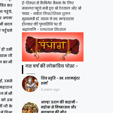
ई-रिक्शा से कैबिनेट बैठक के लिए
त्रित कर
मंत्रालय पहुंचे मंत्री द्वय श्री टेटवाल और श्री
 पहुंचे,
पंवार
- बबीता मिश्रा/शिवम शुक्ल
पर अपना
मुख्यमंत्री डॉ. यादव ने स्व. मल्हारराव
षा भी बदल
होल्कर की पुण्यतिथि पर दी
श्रद्धांजलि
- घनश्याम सिरसाम
 पहुँचने
ं ही उसी
श्याम जी
माज का भी
गत वर्ष की लोकप्रिय पोस्ट -
शिव स्तुति - स्व. श्यामसुंदर
ुई, उससे
शर्मा
 महाराज
9 years ago
ल में भी
ाज को इस
आल्हा ऊदल की कहानी -
मी जी के
महोबा से निष्कासन और
ें पिसा
मलखान की मौत