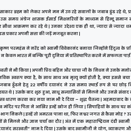
 ब्रह्म को लेकर अपने मन में उठ रहे सवालों के जबाब ढूंढ रहे थे, प्
 उस समय अंग्रेज शासक ईसाई मिशनरियों के माध्यम से हिन्दू समाज में 
 सीधा आक्रमण कर रहे थे | उनका उद्देश्य एक ही था, ज्यादा से ज्यादा धर
स प्रकार अपनी सत्ता की जड़ें मजबूत करना |
परमहंस ने नरेंद्र को स्वामी विवेकानंद बनाया जिन्होंने हिंदुत्व के प्
न केवल भारत में बल्कि पूरी दुनिया में प्रतिस्थापित करने में सफलता पाई
सरस्वती ने भी किया | अपनी प्रिय बहिन और चाचा जी के निधन ने उनके मनो
विक स्वरुप क्या है, के साथ साथ अब मृत्यु क्यों होती है, क्या इससे बचा
बाब ढूँढने हेतु २२ वर्षीय दयानंद ने उस समय स्थाई रूप से घर छोड़ 
 उद्यत थे | उसके बाद शुरू हुआ, साधू सन्यासियों से मिलने और उनसे संवाद 
 वस्त्र धारण करवा कर नया नाम भी दे दिया – शुद्ध चैतन्य | अहमदावाद 
 मंदिर पर पिता ने आखिर इन्हें खोज ही लिया | सिपाहियों के साथ घर क
र भाग निकले | इन्हें तो अमरत्व पाना था, फिर नश्वर जगत से कैसा मोह ? 
ं से मिलने और ज्ञान चर्चा का दौर | अंत में एक महाराष्ट्रियन दंडी स्वामी प
 “दयानंद सरस्वती” नाम दे दिया | उसके बाद स्वामीजी ने योग, व्याकरण और श