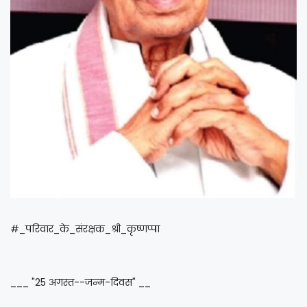
#_परिवार_के_संरक्षक_श्री_कृष्णप्पा
___ "25 अगस्त--जन्म-दिवस" __