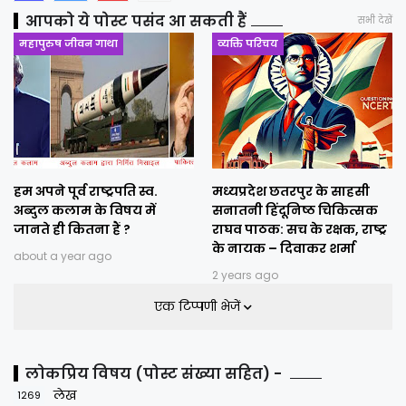
आपको ये पोस्ट पसंद आ सकती हैं
सभी देखें
महापुरुष जीवन गाथा
व्यक्ति परिचय
हम अपने पूर्व राष्ट्रपति स्व.
मध्यप्रदेश छतरपुर के साहसी
अब्दुल कलाम के विषय में
सनातनी हिंदूनिष्ठ चिकित्सक
जानते ही कितना हैं ?
राघव पाठक: सच के रक्षक, राष्ट्र
के नायक – दिवाकर शर्मा
about a year ago
2 years ago
एक टिप्पणी भेजें
लोकप्रिय विषय (पोस्ट संख्या सहित) -
लेख
1269