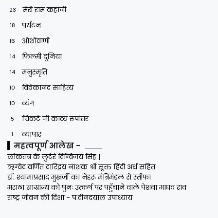
मेरी राम कहानी
23
पर्यटन
18
ओशोवाणी
16
फिल्मी दुनिया
14
मनुस्मृति
14
विवेकानंद साहित्य
10
व्यंग
10
चिकटे जी काव्य रूपांतर
5
व्यापार
1
महत्वपूर्ण आलेख -
लोकतंत्र के लुटेरे दिग्विजय सिंह |
ऋग्वेद वर्णित दारिद्रय नाशक श्री सूक्त हिंदी अर्थ सहित
डॉ. श्यामाप्रसाद मुखर्जी का नेहरू मंत्रिमंडल से स्तीफा
मराठा साम्राज्य को पुनः उत्कर्ष पर पहुँचाने वाले पेशवा माधव राव
राष्ट्र जीवन की दिशा - प.दीनदयाल उपाध्याय