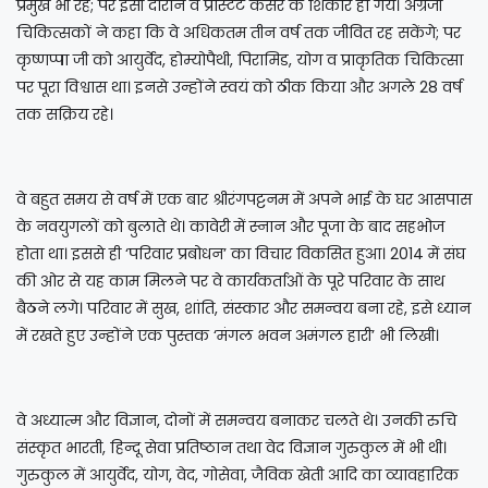
प्रमुख भी रहे; पर इसी दौरान वे प्रोस्टेट कैंसर के शिकार हो गये। अंग्रेजी
चिकित्सकों ने कहा कि वे अधिकतम तीन वर्ष तक जीवित रह सकेंगे; पर
कृष्णप्पा जी को आयुर्वेद, होम्योपैथी, पिरामिड, योग व प्राकृतिक चिकित्सा
पर पूरा विश्वास था। इनसे उन्होंने स्वयं को ठीक किया और अगले 28 वर्ष
तक सक्रिय रहे।
वे बहुत समय से वर्ष में एक बार श्रीरंगपट्टनम में अपने भाई के घर आसपास
के नवयुगलों को बुलाते थे। कावेरी में स्नान और पूजा के बाद सहभोज
होता था। इससे ही ‘परिवार प्रबोधन’ का विचार विकसित हुआ। 2014 में संघ
की ओर से यह काम मिलने पर वे कार्यकर्ताओं के पूरे परिवार के साथ
बैठने लगे। परिवार में सुख, शांति, संस्कार और समन्वय बना रहे, इसे ध्यान
में रखते हुए उन्होंने एक पुस्तक ‘मंगल भवन अमंगल हारी’ भी लिखी।
वे अध्यात्म और विज्ञान, दोनों में समन्वय बनाकर चलते थे। उनकी रुचि
संस्कृत भारती, हिन्दू सेवा प्रतिष्ठान तथा वेद विज्ञान गुरुकुल में भी थी।
गुरुकुल में आयुर्वेद, योग, वेद, गोसेवा, जैविक खेती आदि का व्यावहारिक