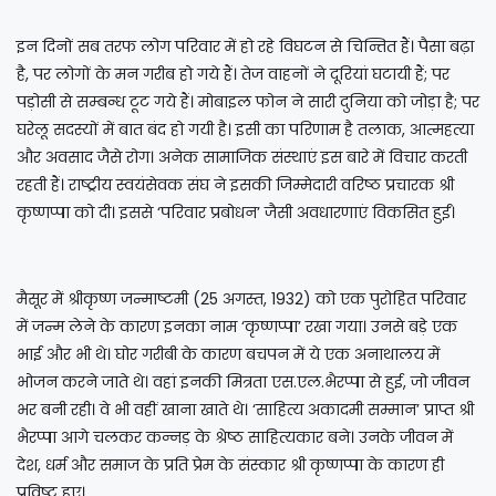
इन दिनों सब तरफ लोग परिवार में हो रहे विघटन से चिन्तित हैं। पैसा बढ़ा
है, पर लोगों के मन गरीब हो गये हैं। तेज वाहनों ने दूरियां घटायी हैं; पर
पड़ोसी से सम्बन्ध टूट गये हैं। मोबाइल फोन ने सारी दुनिया को जोड़ा है; पर
घरेलू सदस्यों में बात बंद हो गयी है। इसी का परिणाम है तलाक, आत्महत्या
और अवसाद जैसे रोग। अनेक सामाजिक संस्थाएं इस बारे में विचार करती
रहती हैं। राष्ट्रीय स्वयंसेवक संघ ने इसकी जिम्मेदारी वरिष्ठ प्रचारक श्री
कृष्णप्पा को दी। इससे ‘परिवार प्रबोधन’ जैसी अवधारणाएं विकसित हुईं।
मैसूर में श्रीकृष्ण जन्माष्टमी (25 अगस्त, 1932) को एक पुरोहित परिवार
में जन्म लेने के कारण इनका नाम ‘कृष्णप्पा’ रखा गया। उनसे बड़े एक
भाई और भी थे। घोर गरीबी के कारण बचपन में ये एक अनाथालय में
भोजन करने जाते थे। वहां इनकी मित्रता एस.एल.भैरप्पा से हुई, जो जीवन
भर बनी रही। वे भी वहीं खाना खाते थे। ‘साहित्य अकादमी सम्मान’ प्राप्त श्री
भैरप्पा आगे चलकर कन्नड़ के श्रेष्ठ साहित्यकार बने। उनके जीवन में
देश, धर्म और समाज के प्रति प्रेम के संस्कार श्री कृष्णप्पा के कारण ही
प्रविष्ट हुए।