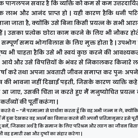
 एक पागलपन सवार है कि व्यक्ति को कम से कम उत्तरदायि
 लाभ और आनंद प्राप्त हो | यही कारण हैकि धनी परिव
 माना जाता है, क्योंकि उसे बिना किसी प्रयत्न के सभी आ
हैं | उसका प्रत्येक छोटा काम करने के लिए भी नौकर होते 
ा सम्पूर्ण समय भोगविलास के लिए मुक्त होता है | उपभोग
्य भी चाहता हैकि उसे भी स्वयं कुछ करने की आवश्यकत
पर आये और उसे विपत्तियों के भंवर से निकालकर किनारे लग
र्षा करे तथा अपना अवतारी जीवन समाप्त कर पुनः अपने
ुष की भावना नहीं दिखाई पड़ती, जिसके कारण व्यक्ति कहे 
थिति आ जाए, उसकी चिंता न करते हुए मैं मनुष्योचित प्रयत्न
तव्यों की पूर्ती करूंगा |
रते थे – “मैं परमात्मा से प्रार्थना करता हूँ कि वह अभी जन्म न ले, क्योंकि 
 में डूबा देखकर वह अधर्म का विनाश करने की अपनी प्रतिज्ञानुसार इसे पूर
ू बनें, जिसका अर्थ है कि समाज के लिए परिश्रम और त्याग का जीवन बित
 वह हमारी रक्षा और दुष्टों का संहार करेगा |