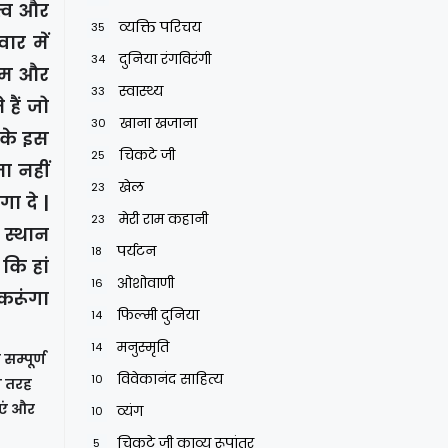
त्व और
व्यक्ति परिचय
35
ार में
दुनिया रंगविरंगी
34
राम और
स्वास्थ्य
33
हैं जो
खाना खजाना
30
 के इस
चिकटे जी
25
ा नहीं
खेल
23
ा दे |
मेरी राम कहानी
23
 स्थान
पर्यटन
18
कि हां
ओशोवाणी
16
 करूंगा
फिल्मी दुनिया
14
मनुस्मृति
14
सम्पूर्ण
विवेकानंद साहित्य
10
ी तरह
ाएं और
व्यंग
10
चिकटे जी काव्य रूपांतर
5