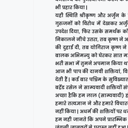
भी प्रहार किया |
यही स्थिति श्रीकृष्ण और अर्जुन के
गुरुजनों को विरोध में देखकर अर्ज
उपदेश दिया, फिर उसके समर्थक कोई 
निकालने नीचे उतरा, तब कृष्ण ने अ
की दुहाई दी, तब योगिराज कृष्ण ने
बालक अभिमन्यु को घेरकर सात महारथि
भरी सभा में तुमने अपमान किया था | म
आज भी पाप की दानवी शक्तियां, विश्
देती हैं | कई बार पश्चिम के सुविख्
बर्ट्रेड रसेल ने साम्यवादी शक्तिय
अच्छा हैकि हम लाल (साम्यवादी) हो 
हमारे तत्वज्ञान ने और हमारे विचारक
नहीं किया | अधर्म की शक्तियों पर धर
हम नही जानते कि अपने प्रारम्भिक 
जंगली जानवरों से परास्त नहीं हुआ |