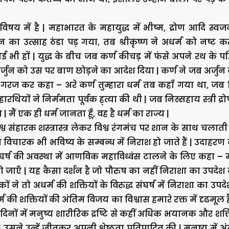
 विषय में है | महाभारत के महायुद्ध में भीष्म, द्रोण आदि स्व
ुन का उत्साह ठंडा पड़ गया, तब श्रीकृष्ण ने अधर्म को नष्ट 
भी हों | युद्ध के बीच जब कर्ण कीचड़ में फंसे अपने रथ के प
र्जुन को उस पर बाण छोड़ने का आदेश दिया | कर्ण ने जब अर्जुन 
 गरज कर कहा – अरे कर्ण तुम्हारा धर्म तब कहाँ गया था, जब न
यों ने निर्ममता पूर्वक ह्त्या की थी | जब निस्सहाय स्त्री द्र
ैं एक ही धर्म जानता हूँ, वह है धर्म का राज्य |
व संहारक शस्त्रास्त्र लेकर विश्व रंगमंच पर शान के साथ चलात
यात विचारक भी भविष्य के सम्बन्ध में निराश हो जाते हैं | उदाहरण
ों संघर्ष की अवस्था में आणविक महाविध्वंस टालने के लिए कहा – 
जाएँ | यह कैसा दर्शन है जो पौरुष का नहीं निराशा का उपदेश दे
ों ने तो अधर्म की शक्तियों के विरुद्ध संघर्ष में निराशा का उप
्म की शक्तियों की अंतिम विजय का विश्वास हमारे रक्त में दृढमूल है
दिनों में मनुष्य शारीरिक द्रष्टि से कहीं अधिक भयानक और शक
 उसने उन्हें जीतकर अपनी श्रेष्ठता प्रतिपादित की | मनुष्य में 