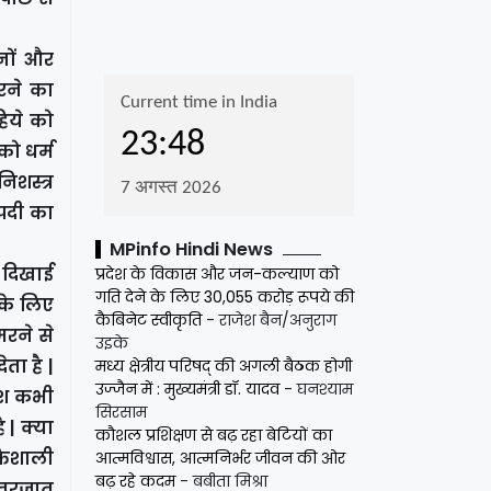
जनों और
करने का
हिये को
को धर्म
िशस्त्र
ोपदी का
MPinfo Hindi News
ी दिखाई
प्रदेश के विकास और जन-कल्याण को
गति देने के लिए 30,055 करोड़ रूपये की
 के लिए
कैबिनेट स्वीकृति
- राजेश बैन/अनुराग
मरने से
उइके
ता है |
मध्य क्षेत्रीय परिषद् की अगली बैठक होगी
उज्जैन में : मुख्यमंत्री डॉ. यादव
- घनश्याम
देश कभी
सिरसाम
 | क्या
कौशल प्रशिक्षण से बढ़ रहा बेटियों का
्तिशाली
आत्मविश्वास, आत्मनिर्भर जीवन की ओर
बढ़ रहे कदम
- बबीता मिश्रा
अंतरजात