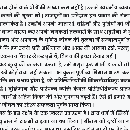
लिदान होने वाले वीरों की संख्या कम नहीं है | उनमें स्वधर्म व स्व
न करने की शूरता थी | राजपूतों का इतिहास इस प्रकार की रोम
आलोकित है | उन्होंने अपनी माताओं, बहिनों और पुत्रियों को 
िया बाना धारण कर अपनी चमकती तलवारों के साथ शत्रुसेना में घ
 पराजय और अपमान के घृणित जीवन की तुलना में सम्मानपूर्ण 
 कि हम उनके प्रति अभिमान और आदर की भावना रखें, परन्तु
यु का एकमात्र विचार लेकर घुसे थे, विजय की इच्छा लेकर नहीं |
वल मृत्यु की कामना करता है, उसे अमृत कुंड में भी डाल दो त
 उसे कोई बचा नहीं सकता | भावुकतापूर्ण स्वाभिमान धारण कर
 शक्ति का अभाव होता है, जो परिस्थितियों की किंकर्तव्यविमूढ़ कर
| बुद्धिमान और परिपक्व व्यक्ति केवल परिस्थितिजन्य प्रतिक
मार्ग से अंतिम विजय की और चुपचाप बढ़ते हैं | ऐसे ही हमारे आदर
ीवन का उद्देश्य सफलता पूर्वक प्राप्त किया |
 के इस दर्शन के एक ज्वलंत उदाहरण हैं | क्षात्र धर्म में स्त्रियो
 राम ने राक्षसी ताड़का का वध किया | श्रीराम को दुष्टों का
 अपने परम कर्तव्य का भान था, इसलिए उन्होंने बाली पर पेड़ के 