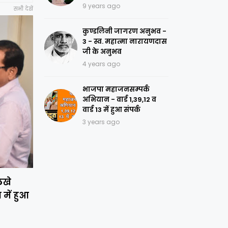
9 years ago
सभी देखें
कुण्डलिनी जागरण अनुभव -
3 - स्व. महात्मा नारायणदास
जी के अनुभव
4 years ago
भाजपा महाजनसम्पर्क
अभियान - वार्ड 1,39,12 व
वार्ड 13 में हुआ संपर्क
3 years ago
िखे
 में हुआ