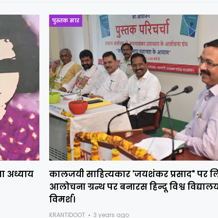
पुस्तक सार
ा अध्याय
कालजयी साहित्यकार 'जयशंकर प्रसाद" पर ल
आलोचना ग्रन्थ पर बनारस हिन्दू विश्व विद्यालय
विमर्श।
KRANTIDOOT
3 years ago