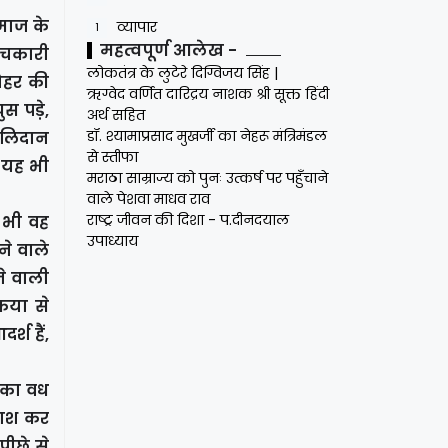
समाज के
व्यापार
1
महत्वपूर्ण आलेख -
ांचकारी
लोकतंत्र के लुटेरे दिग्विजय सिंह |
जौहर की
ऋग्वेद वर्णित दारिद्रय नाशक श्री सूक्त हिंदी
ुस पड़े,
अर्थ सहित
डॉ. श्यामाप्रसाद मुखर्जी का नेहरू मंत्रिमंडल
बलिदान
से स्तीफा
 यह भी
मराठा साम्राज्य को पुनः उत्कर्ष पर पहुँचाने
वाले पेशवा माधव राव
राष्ट्र जीवन की दिशा - प.दीनदयाल
ो भी वह
उपाध्याय
ने वाले
ने वाली
्रया से
्श हैं,
ं का वध
 नाश कर
पीछे से