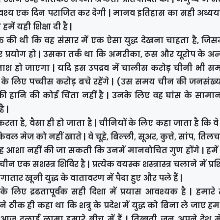
को अवश्य एक दिन पराजित कर देगी | मानव इतिहास का सही अध्
हमें यही शिक्षा दी है |
क्त की थी कि वह संसार में एक ऐसा युद्ध देखना चाहता है, जिस
र प्रयोग हो | उसका तर्क था कि अमरीका, रूस और यूरोप के अ
विनाश हो जाएगा | यदि इस उपद्रव में चालीस करोड़ चीनी भी सम
के लिए पच्चीस करोड़ बचे रहेंगे | (उस समय चीन की जनसंख्या
की हानि की कोई चिंता नहीं है | उनके लिए वह घांस के सामान
ै |
 है, वैसा ही हो जाता है | चीनियों के लिए कहा जाता है कि वे द्
वल मेज को नहीं खाते | वे चूहे, बिल्ली, सूअर, कुत्ते, सांप, तिलचट
े यह आशा नहीं की जा सकती कि उनमें मानवोचित गुण होंगे | हमे
क सशस्त्र शिविर है | प्रत्येक वयस्क शस्त्रास्त्र चलाने में प्रशिक
ातार खूनी युद्ध के वातावरण में पैदा हुए और पले हैं |
े लिए द्रढतापूर्वक सही दिशा में प्रयास आवश्यक है | हमारे स
रसाद ने ठीक ही कहा था कि शत्रु के प्रदेश में युद्ध को बिना ले जाए
आज दलाई लामा हमारे बीच में हैं | तिब्बती जन अपने देश मे