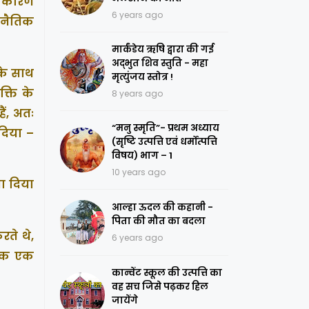
े कारण
6 years ago
जनैतिक
मार्कंडेय ऋषि द्वारा की गई
अद्भुत शिव स्तुति - महा
 के साथ
मृत्युंजय स्तोत्र !
्ति के
8 years ago
ैं, अतः
“मनु स्मृति”- प्रथम अध्याय
 दिया –
(सृष्टि उत्पत्ति एवं धर्मोत्पत्ति
विषय) भाग – 1
10 years ago
मा दिया
आल्हा ऊदल की कहानी -
पिता की मौत का बदला
रते थे,
6 years ago
 एक एक
कान्वेंट स्कूल की उत्पत्ति का
वह सच जिसे पढ़कर हिल
जायेंगे