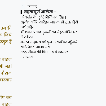
व्यापार
1
महत्वपूर्ण आलेख -
लोकतंत्र के लुटेरे दिग्विजय सिंह |
ऋग्वेद वर्णित दारिद्रय नाशक श्री सूक्त हिंदी
अर्थ सहित
ं उनकी
डॉ. श्यामाप्रसाद मुखर्जी का नेहरू मंत्रिमंडल
के लिये
से स्तीफा
ुत हैं
मराठा साम्राज्य को पुनः उत्कर्ष पर पहुँचाने
वाले पेशवा माधव राव
राष्ट्र जीवन की दिशा - प.दीनदयाल
उपाध्याय
ात वाहन
भी नहीं
े दौरान
 बारबार
जीप का
ा वाहन