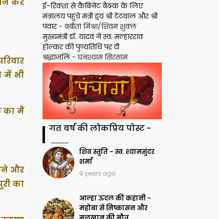
ेशान कर
ई-रिक्शा से कैबिनेट बैठक के लिए
मंत्रालय पहुंचे मंत्री द्वय श्री टेटवाल और श्री
पंवार
- बबीता मिश्रा/शिवम शुक्ल
मुख्यमंत्री डॉ. यादव ने स्व. मल्हारराव
होल्कर की पुण्यतिथि पर दी
श्रद्धांजलि
- घनश्याम सिरसाम
 परिवार
 में भी
 का मैं
गत वर्ष की लोकप्रिय पोस्ट -
शिव स्तुति - स्व. श्यामसुंदर
शर्मा
 बने और
9 years ago
पुरी का
आल्हा ऊदल की कहानी -
महोबा से निष्कासन और
मलखान की मौत