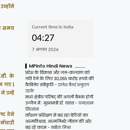
्होंने
का समय
MPinfo Hindi News
प्रदेश के विकास और जन-कल्याण को
बी. के
गति देने के लिए 30,055 करोड़ रूपये की
बन गए |
कैबिनेट स्वीकृति
- राजेश बैन/अनुराग
उइके
 उन्हें
मध्य क्षेत्रीय परिषद् की अगली बैठक होगी
उज्जैन में : मुख्यमंत्री डॉ. यादव
- घनश्याम
सिरसाम
्ट देने
कौशल प्रशिक्षण से बढ़ रहा बेटियों का
आत्मविश्वास, आत्मनिर्भर जीवन की ओर
्मचारी
बढ़ रहे कदम
- बबीता मिश्रा