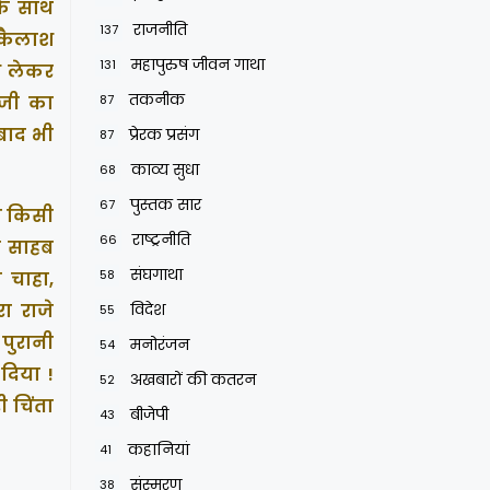
 के साथ
राजनीति
137
 कैलाश
महापुरुष जीवन गाथा
131
श लेकर
तकनीक
 जी का
87
 बाद भी
प्रेरक प्रसंग
87
काव्य सुधा
68
पुस्तक सार
67
ा किसी
राष्ट्रनीति
66
ी साहब
संघगाथा
58
ा चाहा,
विदेश
ा राजे
55
पुरानी
मनोरंजन
54
दिया !
अखबारों की कतरन
52
ी चिंता
बीजेपी
43
कहानियां
41
संस्मरण
38