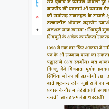
Twitter
खैर चुनाव में व्यापक धांधली हुई
मारपीट की घटनाएँ भी व्यापक पैमा
जी राघोगढ़ राजमहल के सामने भूख
तत्कालीन भोपाल महापौर उमाशं
अनशन ख़त्म कराया ! शिवपुरी गुना स
शिवपुरी के अनेक कार्यकर्ता राजगढ़ चु
1998 में एक बार फिर भाजपा में स
पद के भी सम्मान पाया जा सकता 
पद्माराजे (अब स्वर्गीय) जब भाजपा
किन्तु मैंने विनम्रता पूर्वक इ
सिंधिया जी का भी सहयोगी रहा ! उ
बातें भूलकर लोग मुझे राजे का न
प्रवास के दौरान मेरे संकोची स्वभा
करतीं ! साग्रह अपने साथ रखतीं !