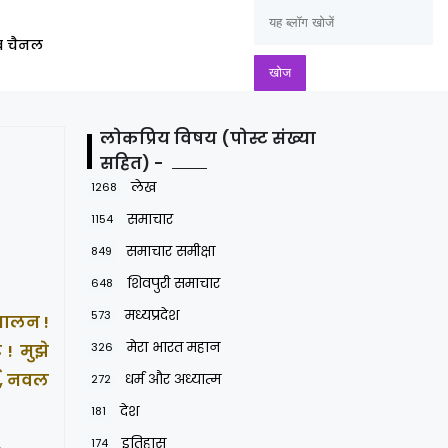
ूब चैनल
लोकप्रिय विषय (पोस्ट संख्या
सहित) -
लेख
1268
समाचार
1154
समाचार समीक्षा
849
शिवपुरी समाचार
648
मध्यप्रदेश
573
चालन !
मेरा भारत महान
326
 ! मुझे
धर्म और अध्यात्म
मा, नवल
272
देश
181
इतिहास
174