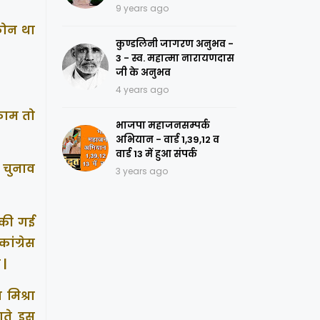
9 years ago
 फोन था
कुण्डलिनी जागरण अनुभव -
3 - स्व. महात्मा नारायणदास
जी के अनुभव
4 years ago
 काम तो
भाजपा महाजनसम्पर्क
अभियान - वार्ड 1,39,12 व
वार्ड 13 में हुआ संपर्क
 चुनाव
3 years ago
त की गई
ंग्रेस
 |
 मिश्रा
ाते इस