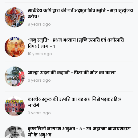
मार्कंडेय ऋषि द्वारा की गई अद्भुत शिव स्तुति - महा मृत्युंजय
स्तोत्र !
8 years ago
“मनु स्मृति”- प्रथम अध्याय (सृष्टि उत्पत्ति एवं धर्मोत्पत्ति
विषय) भाग – 1
10 years ago
आल्हा ऊदल की कहानी - पिता की मौत का बदला
6 years ago
कान्वेंट स्कूल की उत्पत्ति का वह सच जिसे पढ़कर हिल
जायेंगे
9 years ago
कुण्डलिनी जागरण अनुभव - 3 - स्व. महात्मा नारायणदास
जी के अनुभव