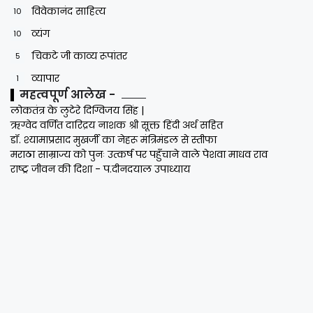
विवेकानंद साहित्य
10
व्यंग
10
चिकटे जी काव्य रूपांतर
5
व्यापार
1
महत्वपूर्ण आलेख -
लोकतंत्र के लुटेरे दिग्विजय सिंह |
ऋग्वेद वर्णित दारिद्रय नाशक श्री सूक्त हिंदी अर्थ सहित
डॉ. श्यामाप्रसाद मुखर्जी का नेहरू मंत्रिमंडल से स्तीफा
मराठा साम्राज्य को पुनः उत्कर्ष पर पहुँचाने वाले पेशवा माधव राव
राष्ट्र जीवन की दिशा - प.दीनदयाल उपाध्याय