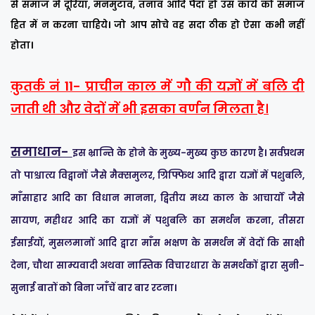
से समाज में दूरियां, मनमुटाव, तनाव आदि पैदा हो उस कार्य को समाज
हित में न करना चाहिये। जो आप सोचे वह सदा ठीक हो ऐसा कभी नहीं
होता।
कुतर्क नं 11- प्राचीन काल में गौ की यज्ञों में बलि दी
जाती थी और वेदों में भी इसका वर्णन मिलता है।
समाधान-
इस भ्रान्ति के होने के मुख्य-मुख्य कुछ कारण है। सर्वप्रथम
तो पाश्चात्य विद्वानों जैसे मैक्समुलर, ग्रिफ्फिथ आदि द्वारा यज्ञों में पशुबलि,
माँसाहार आदि का विधान मानना, द्वितीय मध्य काल के आचार्यों जैसे
सायण, महीधर आदि का यज्ञों में पशुबलि का समर्थन करना, तीसरा
ईसाईयों, मुसलमानों आदि द्वारा माँस भक्षण के समर्थन में वेदों कि साक्षी
देना, चौथा साम्यवादी अथवा नास्तिक विचारधारा के समर्थकों द्वारा सुनी-
सुनाई बातों को बिना जाँचें बार बार रटना।