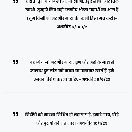
हे दांतों तुम चावल खाओ, जौ खाओ, उड़द खाओ और तिल
खाओ। तुम्हारे लिए यही रमणीय भोज्य पदार्थों का भाग हैं
। तुम किसी भी नर और मादा की कभी हिंसा मत करो।-
अथर्ववेद 6/140/2
वह लोग जो नर और मादा, भ्रूण और अंड़ों के नाश से
उपलब्ध हुए मांस को कच्चा या पकाकर खातें हैं, हमें
उनका विरोध करना चाहिए- अथर्ववेद 8/6/23
निर्दोषों को मारना निश्चित ही महापाप है, हमारे गाय, घोड़े
और पुरुषों को मत मार। -अथर्ववेद 10/1/29