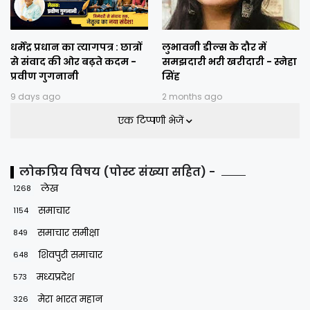
धर्मेंद्र प्रधान का त्यागपत्र : छात्रों
लुभावनी डील्स के दौर में
से संवाद की ओर बढ़ते कदम -
समझदारी भरी खरीदारी - स्नेहा
प्रवीण गुगनानी
सिंह
9 days ago
2 months ago
एक टिप्पणी भेजें
लोकप्रिय विषय (पोस्ट संख्या सहित) -
लेख
1268
समाचार
1154
समाचार समीक्षा
849
शिवपुरी समाचार
648
मध्यप्रदेश
573
मेरा भारत महान
326