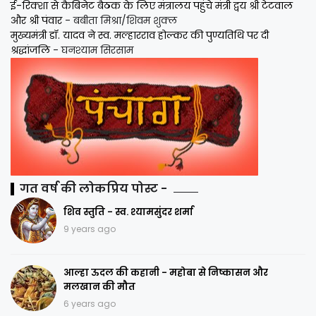
ई-रिक्शा से कैबिनेट बैठक के लिए मंत्रालय पहुंचे मंत्री द्वय श्री टेटवाल
और श्री पंवार
- बबीता मिश्रा/शिवम शुक्ल
मुख्यमंत्री डॉ. यादव ने स्व. मल्हारराव होल्कर की पुण्यतिथि पर दी
श्रद्धांजलि
- घनश्याम सिरसाम
गत वर्ष की लोकप्रिय पोस्ट -
शिव स्तुति - स्व. श्यामसुंदर शर्मा
9 years ago
आल्हा ऊदल की कहानी - महोबा से निष्कासन और
मलखान की मौत
6 years ago