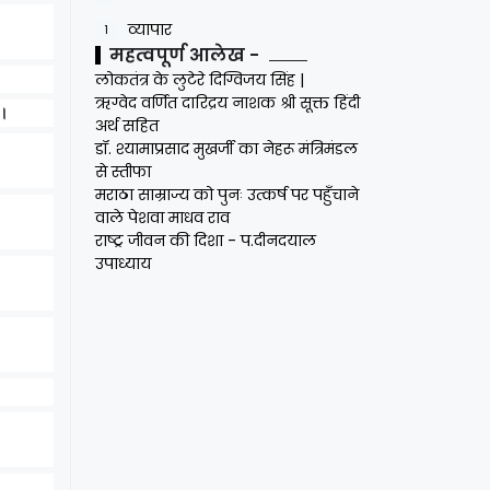
व्यापार
1
महत्वपूर्ण आलेख -
लोकतंत्र के लुटेरे दिग्विजय सिंह |
ऋग्वेद वर्णित दारिद्रय नाशक श्री सूक्त हिंदी
ं।
अर्थ सहित
डॉ. श्यामाप्रसाद मुखर्जी का नेहरू मंत्रिमंडल
से स्तीफा
मराठा साम्राज्य को पुनः उत्कर्ष पर पहुँचाने
वाले पेशवा माधव राव
राष्ट्र जीवन की दिशा - प.दीनदयाल
उपाध्याय