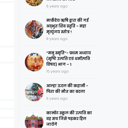
6 years ago
मार्कंडेय ऋषि द्वारा की गई
अद्भुत शिव स्तुति - महा
मृत्युंजय स्तोत्र !
8 years ago
“मनु स्मृति”- प्रथम अध्याय
(सृष्टि उत्पत्ति एवं धर्मोत्पत्ति
विषय) भाग – 1
10 years ago
आल्हा ऊदल की कहानी -
पिता की मौत का बदला
6 years ago
कान्वेंट स्कूल की उत्पत्ति का
वह सच जिसे पढ़कर हिल
जायेंगे