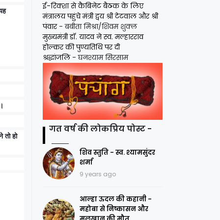
ई-रिक्शा से कैबिनेट बैठक के लिए
 यह
मंत्रालय पहुंचे मंत्री द्वय श्री टेटवाल और श्री
पंवार
- बबीता मिश्रा/शिवम शुक्ल
मुख्यमंत्री डॉ. यादव ने स्व. मल्हारराव
होल्कर की पुण्यतिथि पर दी
श्रद्धांजलि
- घनश्याम सिरसाम
ै।
गत वर्ष की लोकप्रिय पोस्ट -
े तो हो
शिव स्तुति - स्व. श्यामसुंदर
शर्मा
9 years ago
आल्हा ऊदल की कहानी -
महोबा से निष्कासन और
मलखान की मौत