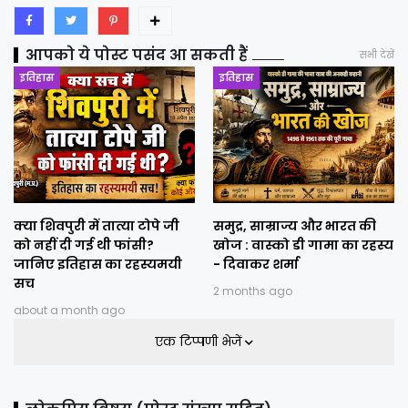
आपको ये पोस्ट पसंद आ सकती हैं
सभी देखें
इतिहास
इतिहास
क्या शिवपुरी में तात्या टोपे जी
समुद्र, साम्राज्य और भारत की
को नहीं दी गई थी फांसी?
खोज : वास्को डी गामा का रहस्य
जानिए इतिहास का रहस्यमयी
- दिवाकर शर्मा
सच
2 months ago
about a month ago
एक टिप्पणी भेजें