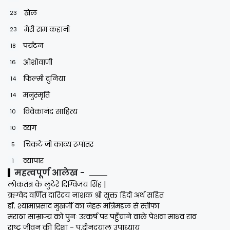
खेल
23
मेरी राम कहानी
23
पर्यटन
18
ओशोवाणी
16
फिल्मी दुनिया
14
मनुस्मृति
14
विवेकानंद साहित्य
10
व्यंग
10
चिकटे जी काव्य रूपांतर
5
व्यापार
1
महत्वपूर्ण आलेख -
लोकतंत्र के लुटेरे दिग्विजय सिंह |
ऋग्वेद वर्णित दारिद्रय नाशक श्री सूक्त हिंदी अर्थ सहित
डॉ. श्यामाप्रसाद मुखर्जी का नेहरू मंत्रिमंडल से स्तीफा
मराठा साम्राज्य को पुनः उत्कर्ष पर पहुँचाने वाले पेशवा माधव राव
राष्ट्र जीवन की दिशा - प.दीनदयाल उपाध्याय