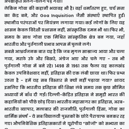
अपेक्षाकृत अलग-थलग पड़ गया।
लेकिन गोवा की कहानी भयावह भी है। वहाँ धर्मांतरण हुए, चर्च सत्ता
का केंद्र बने, और Goa Inquisition जैसी संस्थाएँ स्थापित हुईं।
स्थानीय परंपराओं पर नियंत्रण लगाया गया। कई लोगों के लिए यह
शासन केवल विदेशी प्रशासन नहीं, सांस्कृतिक दमन भी था। फिर भी,
समय के साथ गोवा एक मिश्रित सांस्कृतिक क्षेत्र बन गया, जहाँ
भारतीय और पुर्तगाली प्रभाव आपस में घुलने लगे।
सबसे आश्चर्यजनक बात यह है कि जब मुगल साम्राज्य आया और चला
गया, मराठे उठे और बिखरे, अंग्रेज आए और चले गए - तब भी
पुर्तगाली गोवा में बने रहे। 1498 से 1961 तक फैला यह कालखंड
केवल उपनिवेशवाद नहीं, इतिहास की एक लंबी छाया था। फिर प्रश्न
उठता है - हमें यह सब विस्तार से क्यों नहीं पढ़ाया गया? शायद
इसलिए कि भारतीय इतिहास की शिक्षा लंबे समय तक कुछ सीमित
अध्यायों में बाँध दी गई। दिल्ली-केंद्रित इतिहास ने समुद्री भारत की
कहानियों को पीछे छोड़ दिया। भारतीय महासागर का इतिहास, अरब-
भारतीय व्यापार, मलाबार की राजनीति, पुर्तगाली हिंसा, गोवा का
धार्मिक संघर्ष - ये सब विद्यालयी पुस्तकों के छोटे पैराग्राफ बनकर रह
गए। औपनिवेशिक इतिहासकारों ने यूरोपीय “खोजों” को सभ्यता का