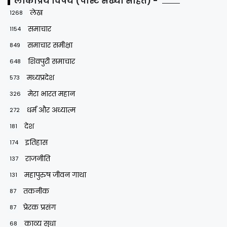
लोकप्रिय विषय (पोस्ट संख्या सहित) -
लेख
1268
समाचार
1154
समाचार समीक्षा
849
शिवपुरी समाचार
648
मध्यप्रदेश
573
मेरा भारत महान
326
धर्म और अध्यात्म
272
देश
181
इतिहास
174
राजनीति
137
महापुरुष जीवन गाथा
131
तकनीक
87
प्रेरक प्रसंग
87
काव्य सुधा
68