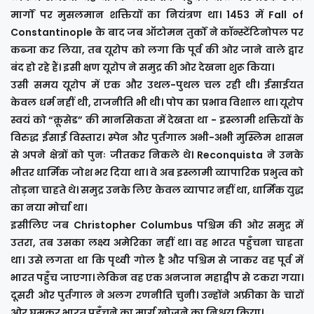
मार्गों पर मुसलमान शक्तियों का नियंत्रण था। 1453 में Fall of
Constantinople के बाद जब ऑटोमन तुर्कों ने कॉन्स्टेंटिनोपल पर
कब्जा कर लिया, तब यूरोप को लगा कि पूर्व की ओर जाने वाले द्वार
बंद हो रहे हैं। इसी क्षण यूरोप ने समुद्र की ओर देखना शुरू किया।
उसी समय यूरोप में एक और उथल-पुथल चल रही थी। ईसाईयत
केवल धर्म नहीं थी, राजनीति भी थी। पोप का प्रभाव विशाल था। यूरोप
स्वयं को “क्रूसेड” की मानसिकता में देखता था - इस्लामी शक्तियों के
विरुद्ध ईसाई विस्तार। स्पेन और पुर्तगाल अभी-अभी मुस्लिम शासन
से अपने क्षेत्रों को पुनः जीतकर निकले थे। Reconquista ने उनके
भीतर धार्मिक जोश भर दिया था। वे अब इस्लामी व्यापारिक प्रभुत्व को
तोड़ना चाहते थे। समुद्र उनके लिए केवल व्यापार नहीं था, धार्मिक युद्ध
का नया मोर्चा था।
इसीलिए जब Christopher Columbus पश्चिम की ओर समुद्र में
उतरा, तब उसका लक्ष्य अमेरिका नहीं था। वह भारत पहुँचना चाहता
था। उसे लगता था कि पृथ्वी गोल है और पश्चिम से जाकर वह पूर्व में
भारत पहुँच जाएगा। लेकिन वह एक अनजान महाद्वीप से टकरा गया।
दूसरी ओर पुर्तगाल ने अलग रणनीति चुनी। उन्होंने अफ्रीका के चारों
ओर घूमकर भारत पहुँचने का मार्ग खोजने का निश्चय किया।