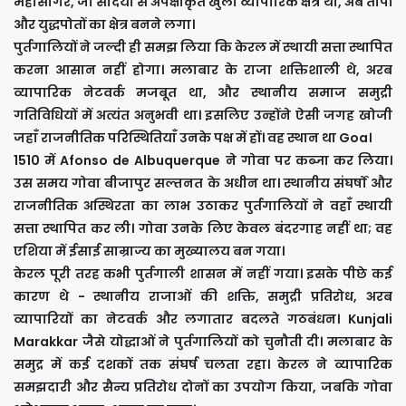
महासागर, जो सदियों से अपेक्षाकृत खुला व्यापारिक क्षेत्र था, अब तोपों
और युद्धपोतों का क्षेत्र बनने लगा।
पुर्तगालियों ने जल्दी ही समझ लिया कि केरल में स्थायी सत्ता स्थापित
करना आसान नहीं होगा। मलाबार के राजा शक्तिशाली थे, अरब
व्यापारिक नेटवर्क मजबूत था, और स्थानीय समाज समुद्री
गतिविधियों में अत्यंत अनुभवी था। इसलिए उन्होंने ऐसी जगह खोजी
जहाँ राजनीतिक परिस्थितियाँ उनके पक्ष में हों। वह स्थान था Goa।
1510 में Afonso de Albuquerque ने गोवा पर कब्जा कर लिया।
उस समय गोवा बीजापुर सल्तनत के अधीन था। स्थानीय संघर्षों और
राजनीतिक अस्थिरता का लाभ उठाकर पुर्तगालियों ने वहाँ स्थायी
सत्ता स्थापित कर ली। गोवा उनके लिए केवल बंदरगाह नहीं था; वह
एशिया में ईसाई साम्राज्य का मुख्यालय बन गया।
केरल पूरी तरह कभी पुर्तगाली शासन में नहीं गया। इसके पीछे कई
कारण थे - स्थानीय राजाओं की शक्ति, समुद्री प्रतिरोध, अरब
व्यापारियों का नेटवर्क और लगातार बदलते गठबंधन। Kunjali
Marakkar जैसे योद्धाओं ने पुर्तगालियों को चुनौती दी। मलाबार के
समुद्र में कई दशकों तक संघर्ष चलता रहा। केरल ने व्यापारिक
समझदारी और सैन्य प्रतिरोध दोनों का उपयोग किया, जबकि गोवा