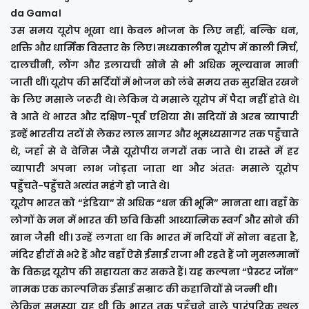
da Gama।
उस समय यूरोप भूखा था। केवल भोजन के लिए नहीं, बल्कि धन,
शक्ति और धार्मिक विस्तार के लिए। मध्यकालीन यूरोप में काली मिर्च,
दालचीनी, लौंग और इलायची सोने से भी अधिक मूल्यवान मानी
जाती थीं। यूरोप की सर्दियों में भोजन को लंबे समय तक सुरक्षित रखने
के लिए मसाले जरूरी थे। लेकिन ये मसाले यूरोप में पैदा नहीं होते थे।
वे आते थे भारत और दक्षिण-पूर्व एशिया से। सदियों से अरब व्यापारी
इन्हें भारतीय तटों से लेकर लाल सागर और भूमध्यसागर तक पहुँचाते
थे, जहाँ से वे वेनिस जैसे यूरोपीय नगरों तक जाते थे। रास्ते में हर
व्यापारी अपना लाभ जोड़ता जाता था और अंततः मसाले यूरोप
पहुँचते-पहुँचते अत्यंत महंगे हो जाते थे।
यूरोप भारत को “इंडिया” से अधिक “धन की भूमि” मानता था। वहाँ के
लोगों के मन में भारत की छवि किसी आध्यात्मिक स्वर्ग और सोने की
खान जैसी थी। उन्हें लगता था कि भारत में नदियों में सोना बहता है,
मंदिर हीरों से भरे हैं और वहाँ ऐसे ईसाई राजा भी रहते हैं जो मुसलमानों
के विरुद्ध यूरोप की सहायता कर सकते हैं। यह कल्पना “प्रेस्टर जॉन”
नामक एक काल्पनिक ईसाई सम्राट की कहानियों से जन्मी थी।
लेकिन समस्या यह थी कि भारत तक पहुँचने वाले पारंपरिक स्थल