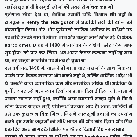
यहाँ से शुरू होती है समुद्री खोजों की सबसे रोमांचक कहानी।
पुर्तगाल छोटा देश था, लेकिन उसकी दृष्टि विशाल थी। वहाँ के
राजकुमार Henry the Navigator ने अफ्रीकी तटों की खोज को
प्रोत्साहित किया। धीरे-धीरे पुर्तगाली नाविक अफ्रीका के पश्चिमी तट
पर नीचे उतरते गए। वे सोना, दास और समुद्री मार्ग खोज रहे थे। अंततः
Bartolomeu Dias ने 1488 में अफ्रीका के दक्षिणी छोर “केप ऑफ
गुड होप” को पार कर लिया। अब भारत केवल कल्पना नहीं रह गया
था, वह समुद्री मानचित्र पर संभव हो चुका था।
दस वर्ष बाद, 1498 में, वास्को डी गामा चार जहाजों के साथ निकला।
उसके पास केवल कम्पास और नक्शे नहीं थे, बल्कि धार्मिक आदेश भी
थे। उसकी यात्रा व्यापारिक कम और सामरिक अधिक थी। अफ्रीका के
पूर्वी तट पर उसे अरब व्यापारियों का प्रभाव दिखाई दिया। मोम्बासा में
उसका स्वागत नहीं हुआ, क्योंकि अरब व्यापारी समझ चुके थे कि ये
लोग केवल ग्राहक नहीं, प्रतिस्पर्धी बनकर आए हैं। अंततः मालिंदी में
उसे एक कुशल नाविक मिला, जिसने मानसूनी हवाओं का उपयोग
करते हुए उसके जहाजों को सीधे भारत की ओर मोड़ दिया। और फिर
एक दिन अरब सागर के क्षितिज पर हरे तट दिखाई दिए - मलाबार।