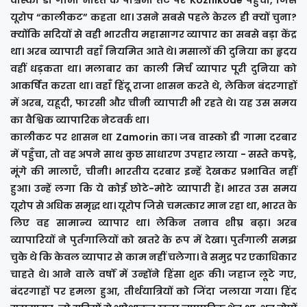
वास्को डी गामा भारत के पश्चिमी तट पर Kozhikode पहुँचा, जिसे
यूरोप “कालीकट” कहता था। उसने सबसे पहले केरल ही क्यों चुना?
क्योंकि सदियों से वही भारतीय महासागर व्यापार का सबसे बड़ा केंद्र
था। अरब व्यापारी वहाँ नियमित आते थे। मसालों की दुनिया का हृदय
वहीं धड़कता था। मलाबार का काली मिर्च व्यापार पूरी दुनिया को
आकर्षित करता था। वहाँ हिंदू राजा शासन करते थे, लेकिन बंदरगाहों
में अरब, यहूदी, फारसी और चीनी व्यापारी भी रहते थे। यह उस समय
का वैश्विक व्यापारिक नेटवर्क था।
कालीकट पर शासन था Zamorin का। जब वास्को डी गामा दरबार
में पहुँचा, तो वह अपने साथ कुछ साधारण उपहार लाया - सस्ते कपड़े,
मूंगे की मालाएँ, चीनी। भारतीय दरबार इन्हें देखकर प्रभावित नहीं
हुआ। उन्हें लगा कि ये कोई छोटे-मोटे व्यापारी हैं। भारत उस समय
यूरोप से अधिक समृद्ध था। यूरोप जिसे चमत्कार मान रहा था, भारत के
लिए वह सामान्य व्यापार था। लेकिन तनाव शीघ्र बढ़ा। अरब
व्यापारियों ने पुर्तगालियों को खतरे के रूप में देखा। पुर्तगाली समझ
चुके थे कि केवल व्यापार से काम नहीं चलेगा। वे समुद्र पर एकाधिकार
चाहते थे। आने वाले वर्षों में उन्होंने हिंसा शुरू की। जहाज लूटे गए,
बंदरगाहों पर हमला हुआ, तीर्थयात्रियों को जिंदा जलाया गया। हिंद