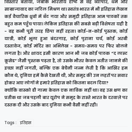
विस्तार बताया, जबकि भारतीय दृष्टि से वह व्यापार, धर्म और
साम्राज्यवाद का जटिल मिश्रण था। स्वतंत्र भारत में भी इतिहास लेखन
कई वैचारिक ध्रुवों में बँट गया और समुद्री इतिहास आम पाठकों तक
बहुत कम पहुँच पाया। लेकिन इतिहास की सबसे बड़ी विशेषता यही है
- वह कभी पूरी तरह छिपा नहीं रहता। कोई-न-कोई पुस्तक, कोई
यात्री, कोई भूला हुआ बंदरगाह, कोई पुराना चर्च, कोई अरबी
दस्तावेज, कोई मंदिर का अभिलेख - समय-समय पर फिर बोलने
लगता है। और शायद इसी कारण आज भी जब कोई पाठक “द लास्ट
क्रूसेड” जैसी पुस्तक पढ़ता है, तो उसके भीतर केवल अतीत जानने की
इच्छा नहीं जगती, बल्कि एक बेचैनी जन्म लेती है कि आखिर हम
कौन थे, दुनिया हमें कैसे देखती थी, और समुद्र की उन लहरों पर सवार
होकर आए लोगों ने हमारे इतिहास को कितना बदल दिया?
क्योंकि वास्को डी गामा केवल एक नाविक नहीं था। वह उस क्षण का
प्रतीक था जब पहली बार यूरोप ने समुद्र के रास्ते भारत के दरवाज़े पर
दस्तक दी और उसके बाद दुनिया कभी वैसी नहीं रही।
Tags :
इतिहास