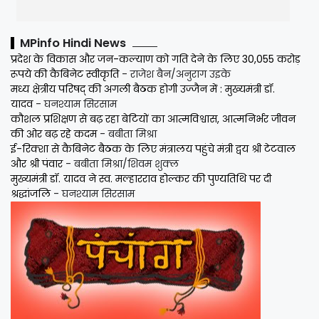
MPinfo Hindi News
प्रदेश के विकास और जन-कल्याण को गति देने के लिए 30,055 करोड़
रूपये की कैबिनेट स्वीकृति
- राजेश बैन/अनुराग उइके
मध्य क्षेत्रीय परिषद् की अगली बैठक होगी उज्जैन में : मुख्यमंत्री डॉ.
यादव
- घनश्याम सिरसाम
कौशल प्रशिक्षण से बढ़ रहा बेटियों का आत्मविश्वास, आत्मनिर्भर जीवन
की ओर बढ़ रहे कदम
- बबीता मिश्रा
ई-रिक्शा से कैबिनेट बैठक के लिए मंत्रालय पहुंचे मंत्री द्वय श्री टेटवाल
और श्री पंवार
- बबीता मिश्रा/शिवम शुक्ल
मुख्यमंत्री डॉ. यादव ने स्व. मल्हारराव होल्कर की पुण्यतिथि पर दी
श्रद्धांजलि
- घनश्याम सिरसाम