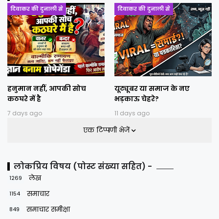
दिवाकर की दुनाली से
दिवाकर की दुनाली से
हनुमान नहीं, आपकी सोच
यूट्यूबर या समाज के नए
कठघरे में है
भड़काऊ चेहरे?
7 days ago
11 days ago
एक टिप्पणी भेजें
लोकप्रिय विषय (पोस्ट संख्या सहित) -
लेख
1269
समाचार
1154
समाचार समीक्षा
849