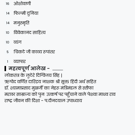
ओशोवाणी
16
फिल्मी दुनिया
14
मनुस्मृति
14
विवेकानंद साहित्य
10
व्यंग
10
चिकटे जी काव्य रूपांतर
5
व्यापार
1
महत्वपूर्ण आलेख -
लोकतंत्र के लुटेरे दिग्विजय सिंह |
ऋग्वेद वर्णित दारिद्रय नाशक श्री सूक्त हिंदी अर्थ सहित
डॉ. श्यामाप्रसाद मुखर्जी का नेहरू मंत्रिमंडल से स्तीफा
मराठा साम्राज्य को पुनः उत्कर्ष पर पहुँचाने वाले पेशवा माधव राव
राष्ट्र जीवन की दिशा - प.दीनदयाल उपाध्याय