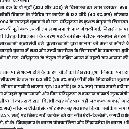
विपक्षी दल बनी।
ा दल के दो गुटों (JDU और JDS) में विभाजन का लाभ उठाकर 1999 क
कनीकी विकास के नैरेटिव पर कांग्रेस ने 132 सीटें (40.8% मत) जीतक
04 के ग्यारहवें चुनाव में बी.एस. येदियुरप्पा के कुशल नेतृत्व में लिंगाय
 की पूरी बेल्ट स्थायी रूप से भाजपा के पाले में चली गई, जिससे भाजपा 
ी। त्रिशंकु विधानसभा के कारण पहले कांग्रेस-जेडीएस गठबंधन से धरम 
रस्वामी मुख्यमंत्री बने। कुमारस्वामी द्वारा भाजपा को सत्ता न सौंपने
रहवें चुनाव में मध्य और उत्तरी कर्नाटक के लिंगायतों के एकतरफा ध्रु
र बी.एस. येदियुरप्पा के नेतृत्व में दक्षिण भारत में पहली बार भाजपा 
रप्पा के भाजपा से अलग होने के कारण वोटों का बिखराव हुआ, जिसका फाय
दा' समीकरण के बल पर 122 सीटें (36.6% मत) जीतीं और सिद्धारमैया मुख्यमंत
र की घर वापसी से भाजपा पुनः 104 सीटें (36.2% मत) पाकर सबसे बड़ी पार
र में पहले कुमारस्वामी और फिर येदियुरप्पा व बसराज बोम्मई मुख्यमंत्री
ीटें) में कांग्रेस ने सत्ता विरोधी लहर और पांच बड़ी जनकल्याणकारी गारं
.88% मत) जीतकर ऐतिहासिक और स्पष्ट बहुमत प्राप्त किया, जबकि भाजपा 
.3% मत) पर सिमट गई। कांग्रेस को यह जीत एंटी-इंकंबेंसी, जगदीश शेट्
मारी, डी.के. शिवकुमार के कारण वोक्कालिगा और सिद्धारमैया के कारण अहि