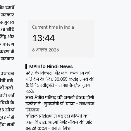
े दसवें
र सरकार
त समुदाय
79 सीटें
सिंह और
 के कारण
वीकरण से
की सरकार
MPinfo Hindi News
प्रदेश के विकास और जन-कल्याण को
दा उठाकर
गति देने के लिए 30,055 करोड़ रूपये की
्री बने।
कैबिनेट स्वीकृति
- राजेश बैन/अनुराग
्टी बनी।
उइके
 बने। मई
मध्य क्षेत्रीय परिषद् की अगली बैठक होगी
टियों के
उज्जैन में : मुख्यमंत्री डॉ. यादव
- घनश्याम
66 सीटों
सिरसाम
कौशल प्रशिक्षण से बढ़ रहा बेटियों का
टार जैसे
आत्मविश्वास, आत्मनिर्भर जीवन की ओर
ंदा मतों
बढ़ रहे कदम
- बबीता मिश्रा