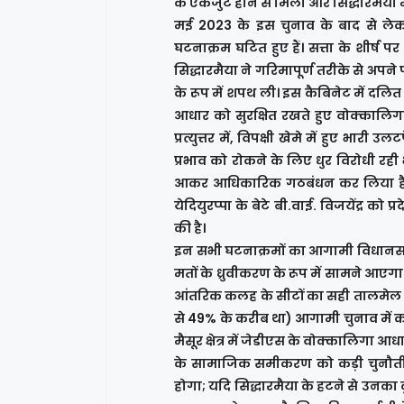
के एकजुट होने से मिली और सिद्धारमैया मु
मई 2023 के इस चुनाव के बाद से लेकर
घटनाक्रम घटित हुए हैं। सत्ता के शीर्
सिद्धारमैया ने गरिमापूर्ण तरीके से अपने
के रूप में शपथ ली। इस कैबिनेट में दलित न
आधार को सुरक्षित रखते हुए वोक्काल
प्रत्युत्तर में, विपक्षी खेमे में हुए भारी 
प्रभाव को रोकने के लिए धुर विरोधी रह
आकर आधिकारिक गठबंधन कर लिया है। भ
येदियुरप्पा के बेटे बी.वाई. विजयेंद्र 
की है।
इन सभी घटनाक्रमों का आगामी विधानसभा
मतों के ध्रुवीकरण के रूप में सामने आ
आंतरिक कलह के सीटों का सही तालमेल कर
से 49% के करीब था) आगामी चुनाव में का
मैसूर क्षेत्र में जेडीएस के वोक्कालिगा
के सामाजिक समीकरण को कड़ी चुनौती देगा
होगा; यदि सिद्धारमैया के हटने से उनका क