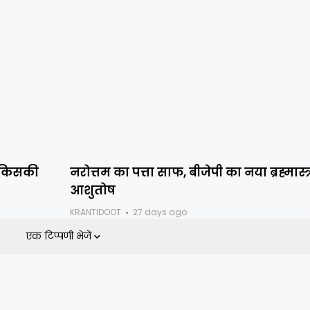
ैं किसकी
नरोत्तम का पत्ता साफ, बीजेपी का नया ब्रह्मास्त्
आशुतोष
KRANTIDOOT
27 days ago
एक टिप्पणी भेजें