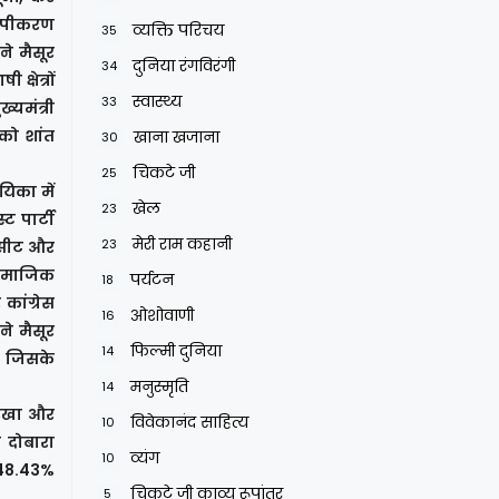
रूपीकरण
व्यक्ति परिचय
35
ने मैसूर
दुनिया रंगविरंगी
34
्षेत्रों
स्वास्थ्य
33
्यमंत्री
 को शांत
खाना खजाना
30
चिकटे जी
25
िका में
खेल
23
ट पार्टी
मेरी राम कहानी
23
1 सीट और
 सामाजिक
पर्यटन
18
कांग्रेस
ओशोवाणी
16
ने मैसूर
फिल्मी दुनिया
14
, जिसके
मनुस्मृति
14
म रखा और
विवेकानंद साहित्य
10
 दोबारा
व्यंग
10
ं (48.43%
चिकटे जी काव्य रूपांतर
5