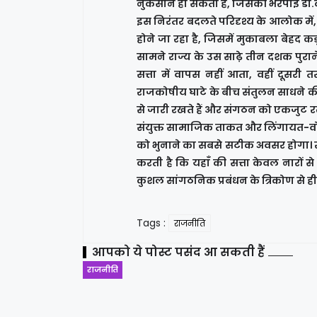
नुकसान हो सकता है, जिसकी भरपाई डी.के
इस निरंतर बदलते परिदृश्य के आलोक 
होने जा रहा है, जिसमें मुकाबला बेहद कड
सामने राज्य के उस साढ़े तीन दशक पुरा
सत्ता में वापस नहीं आता, वहीं दू
राजकोषीय घाटे के बीच संतुलन साधने की 
से जारी रखते हैं और संगठन को एकजुट रखत
संयुक्त सामाजिक ताकत और लिंगायत-वो
को भुनाने का सबसे सटीक अवसर होगा। रा
करती है कि यहाँ की सत्ता केवल नारों से 
कुशल सांगठनिक प्रबंधन के त्रिकोण से ह
Tags :
राजनीति
आपको ये पोस्ट पसंद आ सकती हैं
राजनीति