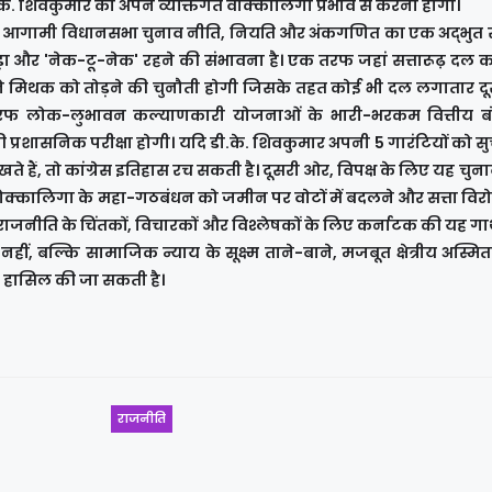
. शिवकुमार को अपने व्यक्तिगत वोक्कालिगा प्रभाव से करनी होगी।
में, आगामी विधानसभा चुनाव नीति, नियति और अंकगणित का एक अद्भु
़ा और 'नेक-टू-नेक' रहने की संभावना है। एक तरफ जहां सत्तारूढ़ दल कां
ने मिथक को तोड़ने की चुनौती होगी जिसके तहत कोई भी दल लगातार दू
सरी तरफ लोक-लुभावन कल्याणकारी योजनाओं के भारी-भरकम वित्तीय
प्रशासनिक परीक्षा होगी। यदि डी.के. शिवकुमार अपनी 5 गारंटियों को सु
े हैं, तो कांग्रेस इतिहास रच सकती है। दूसरी ओर, विपक्ष के लिए यह चु
क्कालिगा के महा-गठबंधन को जमीन पर वोटों में बदलने और सत्ता विर
जनीति के चिंतकों, विचारकों और विश्लेषकों के लिए कर्नाटक की यह गाथ
नहीं, बल्कि सामाजिक न्याय के सूक्ष्म ताने-बाने, मजबूत क्षेत्रीय अस्म
ी हासिल की जा सकती है।
राजनीति