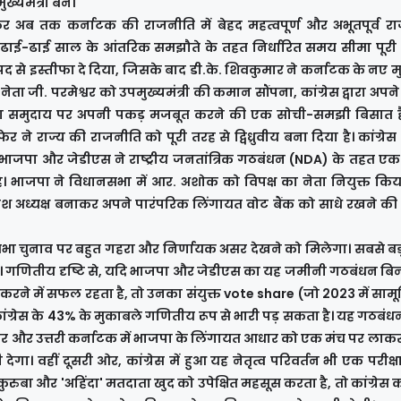
ख्यमंत्री बने।
 अब तक कर्नाटक की राजनीति में बेहद महत्वपूर्ण और अभूतपूर्व र
ष पर ढाई-ढाई साल के आंतरिक समझौते के तहत निर्धारित समय सीमा पूरी 
 पद से इस्तीफा दे दिया, जिसके बाद डी.के. शिवकुमार ने कर्नाटक के नए मुख
ेता जी. परमेश्वर को उपमुख्यमंत्री की कमान सौंपना, कांग्रेस द्वारा अपने 
िगा समुदाय पर अपनी पकड़ मजबूत करने की एक सोची-समझी बिसात ह
उलटफेर ने राज्य की राजनीति को पूरी तरह से द्विध्रुवीय बना दिया है। कांग्रेस
ी भाजपा और जेडीएस ने राष्ट्रीय जनतांत्रिक गठबंधन (NDA) के तहत एक
ाजपा ने विधानसभा में आर. अशोक को विपक्ष का नेता नियुक्त किय
को प्रदेश अध्यक्ष बनाकर अपने पारंपरिक लिंगायत वोट बैंक को साधे रखने 
 चुनाव पर बहुत गहरा और निर्णायक असर देखने को मिलेगा। सबसे बड़ा
एगा। गणितीय दृष्टि से, यदि भाजपा और जेडीएस का यह जमीनी गठबंधन बि
ने में सफल रहता है, तो उनका संयुक्त vote share (जो 2023 में सामू
ंग्रेस के 43% के मुकाबले गणितीय रूप से भारी पड़ सकता है। यह गठबंध
 आधार और उत्तरी कर्नाटक में भाजपा के लिंगायत आधार को एक मंच पर लाकर 
। वहीं दूसरी ओर, कांग्रेस में हुआ यह नेतृत्व परिवर्तन भी एक परीक्
ुरुबा और 'अहिंदा' मतदाता खुद को उपेक्षित महसूस करता है, तो कांग्रेस 