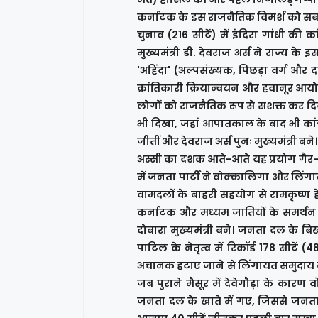
कर्नाटक के इस राजनैतिक विमर्श को सबस
चुनाव (216 सीटें) में इंदिरा गांधी की
मुख्यमंत्री डी. देवराज अर्स ने राज्य के 
'अहिंदा' (अल्पसंख्यक, पिछड़ा वर्ग और 
क्रांतिकारी क्रियान्वयन और हवानूर आय
लोगों को राजनैतिक रूप से सशक्त कर दि
भी दिखा, जहां आपातकाल के बाद भी कांग्
जीतीं और देवराज अर्स पुनः मुख्यमंत्री बने।
अस्सी का दशक आते-आते यह प्रयोग गैर-कां
में जनता पार्टी ने वोक्कालिगा और लिंगाय
वामदलों के बाहरी सहयोग से रामकृष्ण हेगड़
कर्नाटक और मध्यम जातियों के समर्थन स
दोबारा मुख्यमंत्री बने। जनता दल के बिखर
पाटिल के नेतृत्व में रिकॉर्ड 178 सीटे
अचानक हटाए जाने से लिंगायत समुदाय कां
जब पुराने मैसूर में देवेगौड़ा के कार
जनता दल के खाते में गए, जिससे जनता द