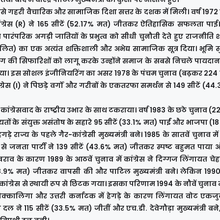
े गहरी वैचारिक और सामाजिक दिशा सत्तर के दशक में मिली। वर्ष 1972 क
 कांग्रेस (R) ने 165 सीटें (52.17% मत) जीतकर ऐतिहासिक सफलता पाई। 
इस पारंपरिक अगड़ी जातियों के प्रभुत्व को सीधी चुनौती देते हुए राजनीति शा
दलित) का एक अत्यंत शक्तिशाली और अभेद्य सामाजिक सूत्र दिया। भूमि सु
ोग की सिफारिशों को लागू करके उन्होंने समाज के सबसे निचले पायदान 
या। इस सोशल इंजीनियरिंग का असर 1978 के पंचम चुनाव (बढ़कर 224 सीट
रेस (I) ने पिछड़े वर्गों और गरीबों के एकतरफा समर्थन से 149 सीटें (4
ग्रेसवाद के राष्ट्रीय उभार के साथ टकराया। वर्ष 1983 के छठे चुनाव (22
तों के संयुक्त असंतोष के सहारे 95 सीटें (33.1% मत) पाईं और भाजपा (18 
े राज्य के पहले गैर-कांग्रेसी मुख्यमंत्री बने। 1985 के सातवें चुनाव में
े जनता पार्टी ने 139 सीटें (43.6% मत) जीतकर स्पष्ट बहुमत पाया और
ाव के कारण 1989 के आठवें चुनाव में कांग्रेस ने दिग्गज लिंगायत चेहरा 
ं (48.9% मत) जीतकर वापसी की और पाटिल मुख्यमंत्री बने। लेकिन 1990 मे
ग्रेस से स्थायी रूप से छिटक गया। इसका परिणाम 1994 के नौवें चुनाव म
ण वोक्कालिगा और उत्तरी कर्नाटक में हेगड़े के कारण लिंगायत वोट एकज
ल ने 115 सीटें (33.5% मत) जीतीं और एच.डी. देवेगौड़ा मुख्यमंत्री ब