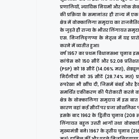
प्रणालियों, न्यायिक नियमों और लोक स
की प्रक्रिया के समानांतर ही राज्य में ए
क्षेत्र में वोक्कालिगा समुदाय का राजनैतिक
के जुड़ते ही राज्य के भीतर लिंगायत समुदा
एस. निजलिङ्गप्पा के नेतृत्व में यह प्
करने में व्यतीत हुआ।
वर्ष 1957 का प्रथम विधानसभा चुनाव इ
कांग्रेस को 150 सीटें और 52.08 प्रतिशत
(PSP) को 18 सीटें (14.06% मत), शेड्यूल
निर्दलीयों को 35 सीटें (28.74% मत) प
रूपरेखा भी खींच दी, जिसमें बंबई और हैद
समर्थित एकीकरण की पैरोकारी करने वाले
क्षेत्र के वोक्कालिगा समुदाय में इस
कारण वहां कई सीटों पर प्रजा सोशलिस्ट 
इसके बाद 1962 के द्वितीय चुनाव (208 
लिंगायत बहुल उत्तरी भागों तथा वोक्क
मुख्यमंत्री बने। 1967 के तृतीय चुनाव (216 
मत) हासिल कीं और पहले निजलिङ्गप्पा तथा 