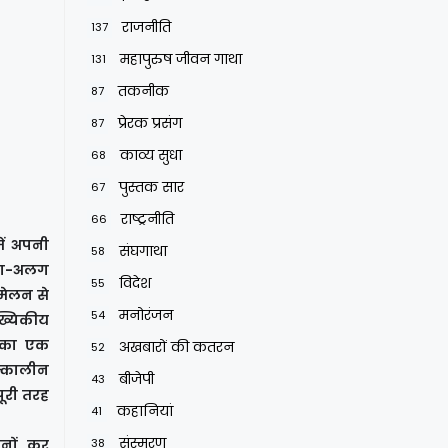
राजनीति
137
महापुरुष जीवन गाथा
131
तकनीक
87
प्रेरक प्रसंग
87
काव्य सुधा
68
पुस्तक सार
67
राष्ट्रनीति
66
में अपनी
संघगाथा
58
 अलग-अलग
विदेश
55
ामेलन से
मनोरंजन
54
ख्यिकीय
़ का एक
अखबारों की कतरन
52
तत्कालीन
बीजेपी
43
पूरी तरह
कहानियां
41
संस्मरण
ूनों, कर
38