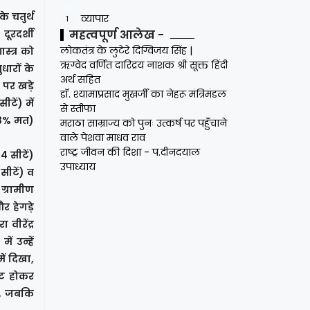
े चतुर्थ
व्यापार
1
दूरदर्शी
महत्वपूर्ण आलेख -
लोकतंत्र के लुटेरे दिग्विजय सिंह |
स्त्र को
ऋग्वेद वर्णित दारिद्रय नाशक श्री सूक्त हिंदी
धारों के
अर्थ सहित
पर खड़े
डॉ. श्यामाप्रसाद मुखर्जी का नेहरू मंत्रिमंडल
ें) में
से स्तीफा
4.3% मत)
मराठा साम्राज्य को पुनः उत्कर्ष पर पहुँचाने
वाले पेशवा माधव राव
राष्ट्र जीवन की दिशा - प.दीनदयाल
4 सीटें)
उपाध्याय
सीटें) व
 ग्रामीण
 हेगड़े
वीरेंद्र
ं उन्हें
ें दिखा,
ुट होकर
ने, जबकि