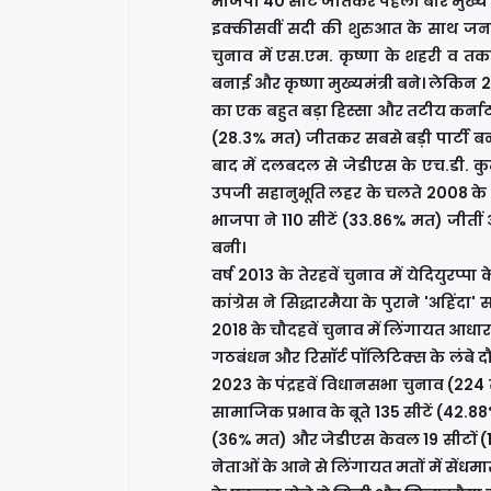
भाजपा 40 सीटें जीतकर पहली बार मुख्य 
इक्कीसवीं सदी की शुरुआत के साथ जनत
चुनाव में एस.एम. कृष्णा के शहरी व त
बनाई और कृष्णा मुख्यमंत्री बने। लेकिन 20
का एक बहुत बड़ा हिस्सा और तटीय कर्नाटक
(28.3% मत) जीतकर सबसे बड़ी पार्टी बन
बाद में दलबदल से जेडीएस के एच.डी. कुमा
उपजी सहानुभूति लहर के चलते 2008 के बा
भाजपा ने 110 सीटें (33.86% मत) जीतीं औ
बनी।
वर्ष 2013 के तेरहवें चुनाव में येदियु
कांग्रेस ने सिद्धारमैया के पुराने 'अहिं
2018 के चौदहवें चुनाव में लिंगायत आधा
गठबंधन और रिसॉर्ट पॉलिटिक्स के लंबे दौ
2023 के पंद्रहवें विधानसभा चुनाव (224 स
सामाजिक प्रभाव के बूते 135 सीटें (42
(36% मत) और जेडीएस केवल 19 सीटों (13
नेताओं के आने से लिंगायत मतों में सेंध