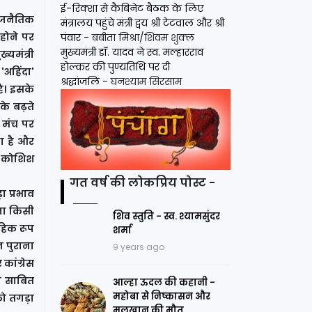
ई-रिक्शा से कैबिनेट बैठक के लिए
ाजनैतिक
मंत्रालय पहुंचे मंत्री द्वय श्री टेटवाल और श्री
होने पर
पंवार
- बबीता मिश्रा/शिवम शुक्ल
मुख्यमंत्री डॉ. यादव ने स्व. मल्हारराव
्यमंत्री
होल्कर की पुण्यतिथि पर दी
'अहिंदा'
श्रद्धांजलि
- घनश्याम सिरसाम
ै। इसके
 के बढ़ते
 मंच पर
ा है और
की कोशिश
गत वर्ष की लोकप्रिय पोस्ट -
 प्रभाव
ना किसी
शिव स्तुति - स्व. श्यामसुंदर
हिक रूप
शर्मा
न पुराना
9 years ago
कांग्रेस
षा साबित
आल्हा ऊदल की कहानी -
महोबा से निष्कासन और
को तगड़ा
मलखान की मौत