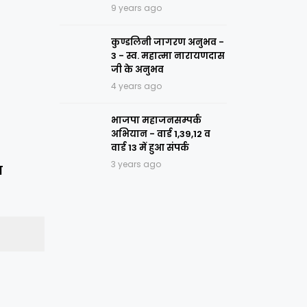
9 years ago
कुण्डलिनी जागरण अनुभव -
3 - स्व. महात्मा नारायणदास
जी के अनुभव
4 years ago
भाजपा महाजनसम्पर्क
अभियान - वार्ड 1,39,12 व
वार्ड 13 में हुआ संपर्क
3 years ago
र