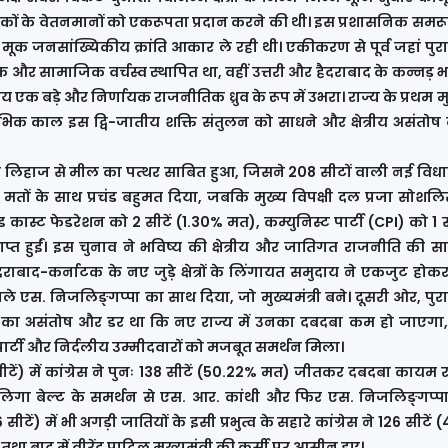
ेवकों के वेतनमानों को एकरूपता प्रदान करने की थी। इस प्रशासनिक सम
क मूक जनसांख्यिकीय क्रांति आकार ले रही थी। एकीकरण से पूर्व जहां पुरा
 और सामाजिक वर्चस्व स्थापित था, वहीं उत्तरी और हैदराबाद के कन्नड़ भाषी क
य एक बड़े और निर्णायक राजनीतिक ध्रुव के रूप में उभरा। राज्य के प्रथम मुख
रारंभिक काल इस द्वि-जातीय शक्ति संतुलन को साधने और क्षेत्रीय असंतोष
स लिहाज से मील का पत्थर साबित हुआ, जिसने 208 सीटों वाली नई विधाय
 मतों के साथ प्रचंड बहुमत दिया, जबकि मुख्य विपक्षी दल प्रजा सोशलिस्
्ड कास्ट फेडरेशन को 2 सीटें (1.30% मत), कम्युनिस्ट पार्टी (CPI) को 
्राप्त हुईं। इस चुनाव ने भविष्य की क्षेत्रीय और जातिगत राजनीति की
राबाद-कर्नाटक के नए जुड़े क्षेत्रों के लिंगायत समुदाय ने एकजुट होकर 
 एस. निजलिङ्गप्पा का साथ दिया, जो मुख्यमंत्री बने। दूसरी ओर, पुरा
 बात का असंतोष और डर था कि नए राज्य में उनका दबदबा कम हो जाएगा
पार्टी और निर्दलीय उम्मीदवारों को मजबूत समर्थन मिला।
सीटें) में कांग्रेस ने पुनः 138 सीटें (50.22% मत) जीतकर दबदबा काय
ालिगा बेल्ट के समर्थन से एस. आर. कांथी और फिर एस. निजलिङ्गप्पा
सीटें) में भी अगड़ी जातियों के इसी प्रभुत्व के सहारे कांग्रेस ने 126 सीटे
बाद में वीरेंद्र पाटिल मुख्यमंत्री की कुर्सी पर आसीन हुए।