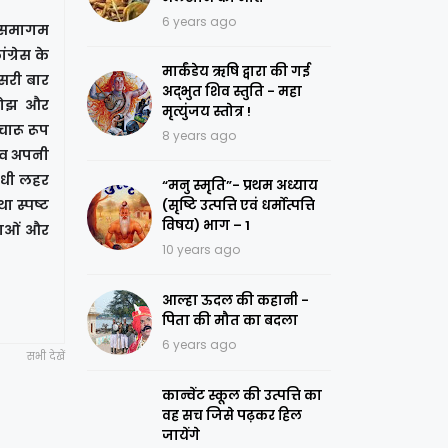
6 years ago
त समागम
ग्रेस के
मार्कंडेय ऋषि द्वारा की गई
सरी बार
अद्भुत शिव स्तुति - महा
 बोझ और
मृत्युंजय स्तोत्र !
चारू रूप
8 years ago
नाव अपनी
ोधी लहर
“मनु स्मृति”- प्रथम अध्याय
ा स्पष्ट
(सृष्टि उत्पत्ति एवं धर्मोत्पत्ति
विषय) भाग – 1
िताओं और
10 years ago
आल्हा ऊदल की कहानी -
पिता की मौत का बदला
6 years ago
सभी देखें
कान्वेंट स्कूल की उत्पत्ति का
वह सच जिसे पढ़कर हिल
जायेंगे