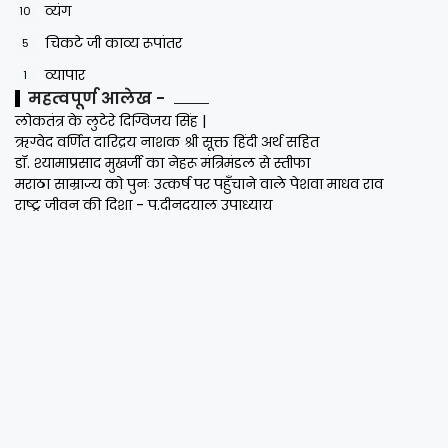
व्यंग
10
चिकटे जी काव्य रूपांतर
5
व्यापार
1
महत्वपूर्ण आलेख -
लोकतंत्र के लुटेरे दिग्विजय सिंह |
ऋग्वेद वर्णित दारिद्रय नाशक श्री सूक्त हिंदी अर्थ सहित
डॉ. श्यामाप्रसाद मुखर्जी का नेहरू मंत्रिमंडल से स्तीफा
मराठा साम्राज्य को पुनः उत्कर्ष पर पहुँचाने वाले पेशवा माधव राव
राष्ट्र जीवन की दिशा - प.दीनदयाल उपाध्याय